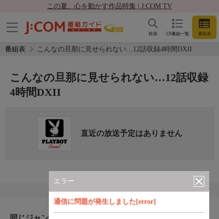
この夏、心を動かす作品特集 | J:COM TV
検索
CS番組一覧
番組表
番組表
こんなの旦那に見せられない…12話収録4時間DXII
こんなの旦那に見せられない…12話収録
4時間DXII
直近の放送予定はありません
エラー
通信に問題が発生しました[error]
同じジャンルのおすすめ番組