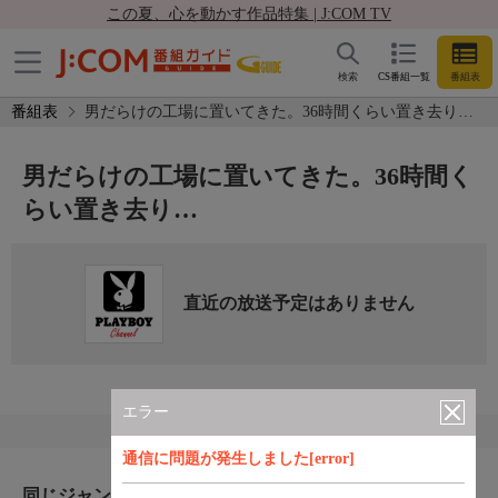
この夏、心を動かす作品特集 | J:COM TV
検索
CS番組一覧
番組表
番組表
男だらけの工場に置いてきた。36時間くらい置き去り…
男だらけの工場に置いてきた。36時間く
らい置き去り…
直近の放送予定はありません
エラー
通信に問題が発生しました[error]
同じジャンルのおすすめ番組