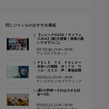
同じジャンルのおすすめ番組
【シャークWEEK！サメフェ
ス2026】[新]大捜索！深海の黒
いアオザメ(二)
8月7日(金) 23:00～00:00
アニマルプラネット
ＰＯＬＥ ＴＯ ＰＯＬＥ〜
未知への挑戦 ＷＩＴＨ ウ
ィル・スミス 声：東地宏樹
8月8日(土) 03:00～04:00
ナショナル ジオグラフィック
[新]小学校〜それは小さな社
会〜(日)
8月8日(土) 22:00～00:00
ディスカバリーチャンネル