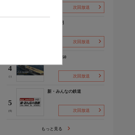
次回放送
(2)
ザ・森男
3
次回放送
(-)
バトル360
4
次回放送
(-)
新・みんなの鉄道
5
次回放送
(4)
もっと見る