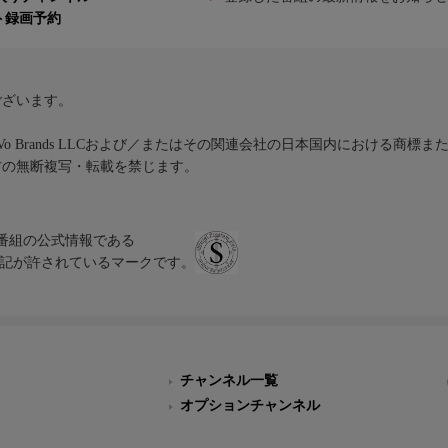
ト録画予約
ございます。
iVo Brands LLCおよび／またはその関連会社の日本国内における商標
材の無断複写・転載を禁じます。
、テレビ番組の公式情報である
スにのみ表記が許されているマークです。
チャンネル一覧
オプションチャンネル