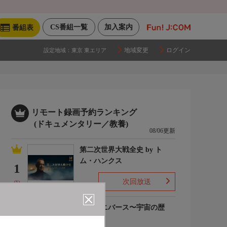
CS番組一覧
加入案内
番組表
地域変更
ログイン
設定地域：
東京 東エリア
リモート録画予約ランキング
(ドキュメンタリー／教養)
08/06更新
第二次世界大戦全史 by ト
ム・ハンクス
1
次回放送
(1)
ザ・ユニバース〜宇宙の歴
史〜S6
2