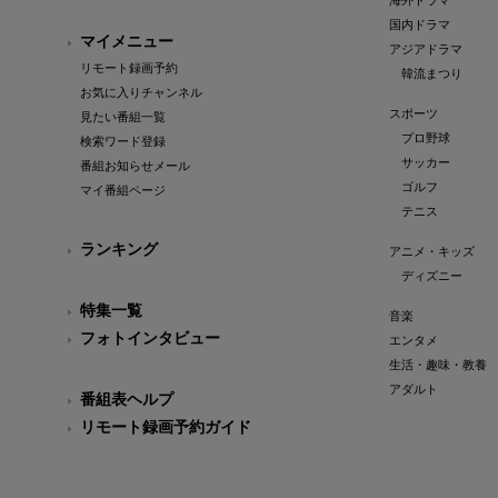
海外ドラマ
国内ドラマ
マイメニュー
アジアドラマ
リモート録画予約
韓流まつり
お気に入りチャンネル
スポーツ
見たい番組一覧
プロ野球
検索ワード登録
サッカー
番組お知らせメール
ゴルフ
マイ番組ページ
テニス
ランキング
アニメ・キッズ
ディズニー
特集一覧
音楽
フォトインタビュー
エンタメ
生活・趣味・教養
アダルト
番組表ヘルプ
リモート録画予約ガイド