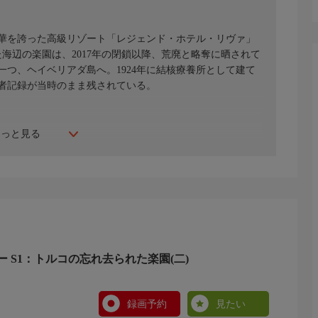
栄華を誇った高級リゾート「レジェンド・ホテル・リヴァ」
た海辺の楽園は、2017年の閉鎖以降、荒廃と略奪に晒されて
つ、ヘイベリアダ島へ。1924年に結核療養所として建て
者記録が当時のまま残されている。
もっと見る
 S1：トルコの忘れ去られた楽園(二)
録画予約
見たい