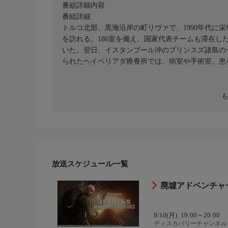
番組詳細内容
番組詳細
トルコ北部、黒海沿岸の町リヴァで、1990年代に
を訪れる。186室を備え、国家代表チームも滞在し
いた。翌日、イスタンブール沖のプリンスズ諸島の一
られたヘイベリアダ療養所では、病室や手術室、患
放送スケジュール一覧
廃墟アドベンチャー
8/10(月)
19:00～20:00
ディスカバリーチャンネル