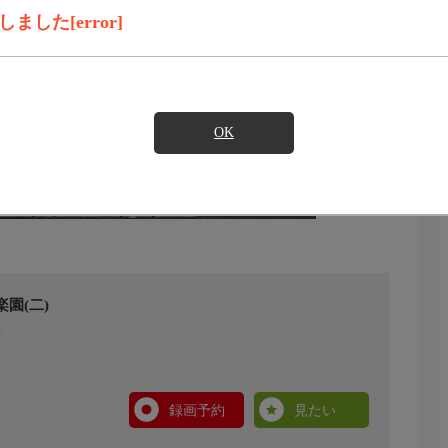
した[error]
OK
園(二)
録画予約
見たい