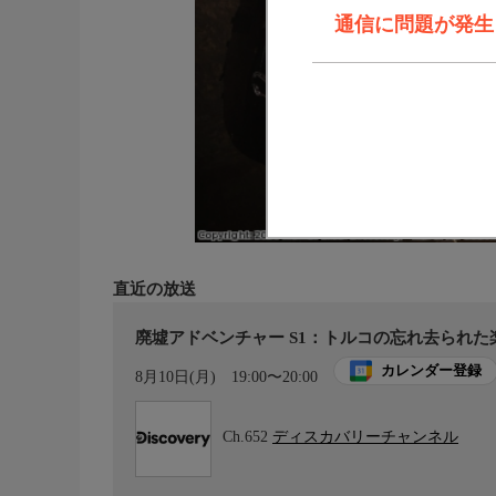
通信に問題が発生しま
直近の放送
廃墟アドベンチャー S1：トルコの忘れ去られた楽
カレンダー登録
8月10日(月)
19:00〜20:00
Ch.652
ディスカバリーチャンネル