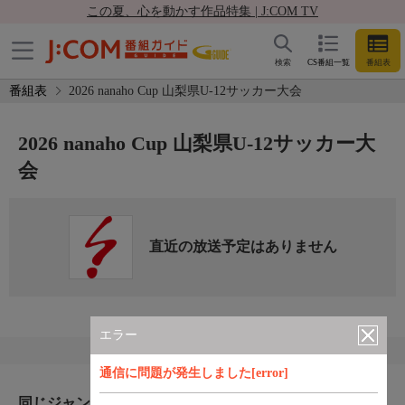
この夏、心を動かす作品特集 | J:COM TV
検索
CS番組一覧
番組表
番組表
2026 nanaho Cup 山梨県U-12サッカー大会
2026 nanaho Cup 山梨県U-12サッカー大
会
直近の放送予定はありません
エラー
通信に問題が発生しました[error]
同じジャンルのおすすめ番組