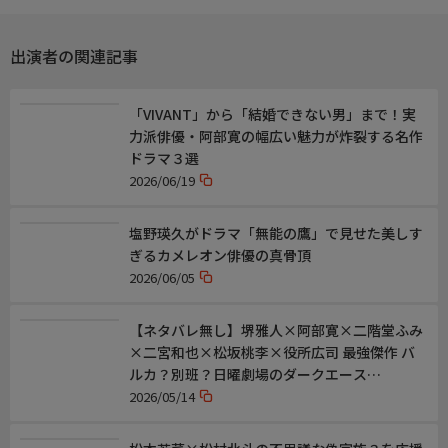
出演／関連情報
出演者の関連記事
(2025年 日本/台湾)
【監督】米倉強太
【脚本】小椋悟
「VIVANT」から「結婚できない男」まで！実
【出演】阿部寛、菜々緒、サヘル・ローズ、津田健次郎、
力派俳優・阿部寛の幅広い魅力が炸裂する名作
YOUNG DAIS、リン・ボーホン、アリッサ・チア
ドラマ３選
2026/06/19
【ウィークエンドエンタ！】週末夜は邦画、洋画のエンタメ作品
が続々
塩野瑛久がドラマ「無能の鷹」で見せた美しす
【次回放送】8/2(日) 18:15 プライム
ぎるカメレオン俳優の真骨頂
8/20(木) 15:10 シネマ
2026/06/05
【ネタバレ無し】堺雅人×阿部寛×二階堂ふみ
×二宮和也×松坂桃李×役所広司 最強傑作 バ
ルカ？別班？日曜劇場のダークエース
「VIVANT」【小虎・りょう】
2026/05/14