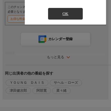
このチャンネルのご視聴には、オプションチャンネル(有料)のご契約が
必要となります。
OK
お得な料金割引キャンペーン実施中
カレンダー登録
番組名
もっと見る
キャンドルスティック
番組内容
同じ出演者の他の番組を探す
懲役を終えた天才ハッカーの野原は、自分と同じく数字に色がつ
いて見える“共感覚”を持つ女性・杏子と出会って恋に落ちる。そ
ＹＯＵＮＧ ＤＡＩＳ
サヘル・ローズ
して台湾の野心的企業家リンネはＦＸ市場を利用してひともうけ
津田健次郎
阿部寛
菜々緒
するため、野原とそのかつての仲間たちに声を掛ける。それは日
本の元号が平成から令和に変わり、金融機関のシステムがいちば
ん油断して混乱する2019年5月7日、金融取引の番人であるＡＩを
騙すこと。一方、川崎でもある陰謀が動き出す。