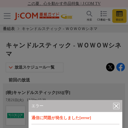
この夏、心を動かす作品特集 | J:COM TV
検索
CS番組一覧
番組表
番組表
キャンドルスティック - ＷＯＷＯＷシネマ
キャンドルスティック - ＷＯＷＯＷシネ
マ
放送スケジュール一覧
前回の放送
[映]キャンドルスティック[SS][字]
7月21日(火)
13:50〜15:30
エラー
Ch.193
オプション
ＷＯＷＯＷシネマ
通信に問題が発生しました[error]