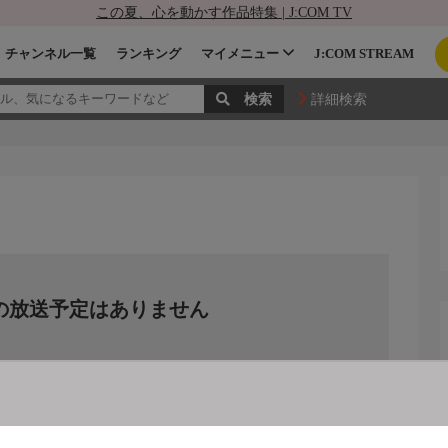
この夏、心を動かす作品特集 | J:COM TV
チャンネル一覧
ランキング
マイメニュー
J:COM STREAM
詳細検索
の放送予定はありません