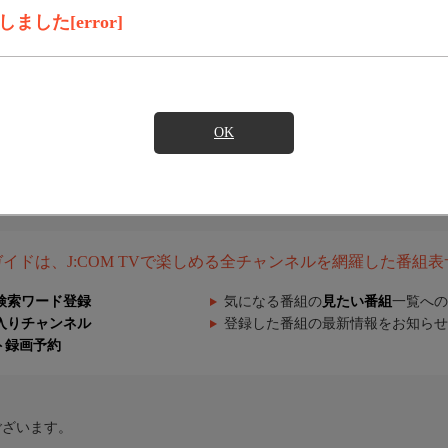
した[error]
OK
組ガイドは、J:COM TVで楽しめる全チャンネルを網羅した番組
検索ワード登録
気になる番組の
見たい番組
一覧への
入りチャンネル
登録した番組の最新情報をお知らせ
ト録画予約
ございます。