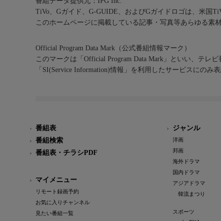
番組データ提供元：IPG Inc.
TiVo、Gガイド、G-GUIDE、およびGガイドロゴは、米国T
このホームページに掲載している記事・写真等あらゆる素
Official Program Data Mark（公式番組情報マーク）
このマークは「Official Program Data Mark」といい
「SI(Service Information)情報」を利用したサービ
番組表
ジャンル
番組検索
洋画
邦画
番組表・チラシPDF
海外ドラマ
国内ドラマ
マイメニュー
アジアドラマ
リモート録画予約
韓流まつり
お気に入りチャンネル
スポーツ
見たい番組一覧