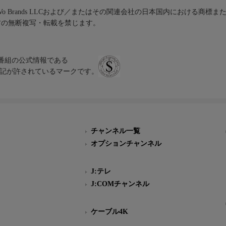
iVo Brands LLCおよび／またはその関連会社の日本国内における商標
材の無断複写・転載を禁じます。
、テレビ番組の公式情報である
スにのみ表記が許されているマークです。
チャンネル一覧
オプションチャンネル
J:テレ
J:COMチャンネル
ケーブル4K