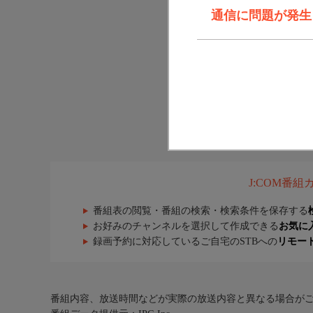
通信に問題が発生しま
J:COM番
番組表の閲覧・番組の検索・検索条件を保存する
お好みのチャンネルを選択して作成できる
お気に
録画予約に対応しているご自宅のSTBへの
リモー
番組内容、放送時間などが実際の放送内容と異なる場合が