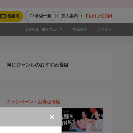
CS番組一覧
加入案内
番組表
地域変更
ログイン
設定地域：
東京 東エリア
同じジャンルのおすすめ番組
キャンペーン・お得な情報