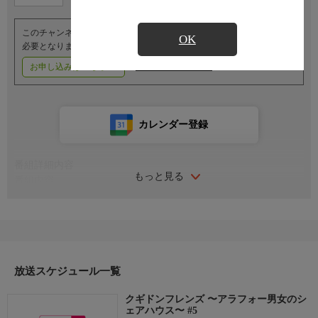
このチャンネルのご視聴には、オプションチャンネル(有料)のご契約が
OK
必要となります。
お申し込みはこちら
ご利用料金はこちら
カレンダー登録
番組詳細内容
もっと見る
番組内容
一人暮らしには慣れているがどこか空虚さを感じている6人の男
女がその心の穴を埋めるべく初めての共同生活を行う！
一人の時とは違って、いろいろな不便が生じる共同生活。気まず
さやトラブルを乗り越えた先に6人は何を思うのか？笑いと癒や
しの共同生活リアリティーをお楽しみに！
放送スケジュール一覧
クギドンフレンズ 〜アラフォー男女のシ
ェアハウス〜 #5