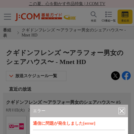
この夏、心を動かす作品特集 | J:COM TV
検索
CS番組一覧
番組表
番組
クギドンフレンズ 〜アラフォー男女のシェアハウス〜 -
Mnet HD
表
クギドンフレンズ 〜アラフォー男女の
シェアハウス〜 - Mnet HD
放送スケジュール一覧
直近の放送
クギドンフレンズ 〜アラフォー男女のシェアハウス〜 #5
8月11日(火)
20:00〜21:30
エラー
Ch.759
オプション
通信に問題が発生しました[error]
Mnet HD