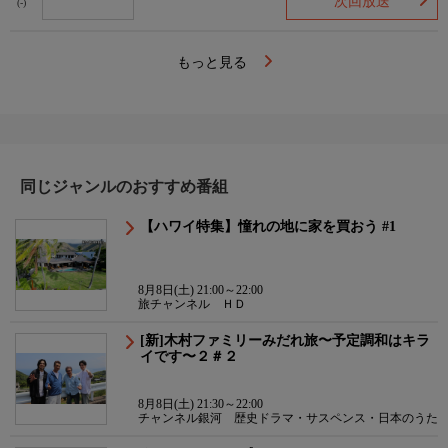
次回放送
(-)
もっと見る
同じジャンルのおすすめ番組
【ハワイ特集】憧れの地に家を買おう #1
8月8日(土) 21:00～22:00
旅チャンネル ＨＤ
[新]木村ファミリーみだれ旅〜予定調和はキラ
イです〜２＃２
8月8日(土) 21:30～22:00
チャンネル銀河 歴史ドラマ・サスペンス・日本のうた