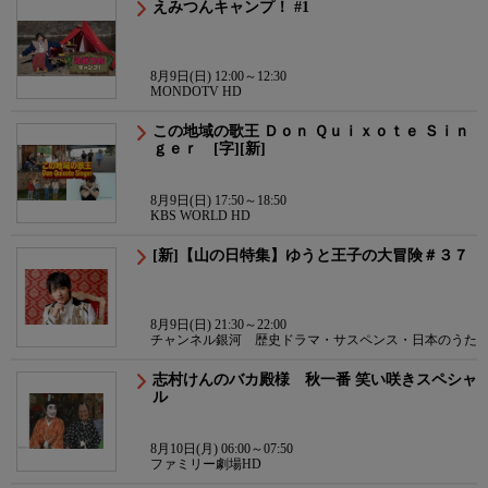
えみつんキャンプ！ #1
8月9日(日) 12:00～12:30
MONDOTV HD
この地域の歌王 Ｄｏｎ Ｑｕｉｘｏｔｅ Ｓｉｎ
ｇｅｒ [字][新]
8月9日(日) 17:50～18:50
KBS WORLD HD
[新]【山の日特集】ゆうと王子の大冒険＃３７
8月9日(日) 21:30～22:00
チャンネル銀河 歴史ドラマ・サスペンス・日本のうた
志村けんのバカ殿様 秋一番 笑い咲きスペシャ
ル
8月10日(月) 06:00～07:50
ファミリー劇場HD