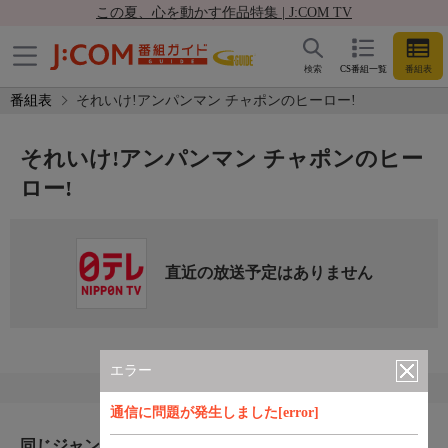
この夏、心を動かす作品特集 | J:COM TV
検索
CS番組一覧
番組表
番組表
それいけ!アンパンマン チャポンのヒーロー!
それいけ!アンパンマン チャポンのヒー
ロー!
直近の放送予定はありません
エラー
通信に問題が発生しました[error]
同じジャンルのおすすめ番組