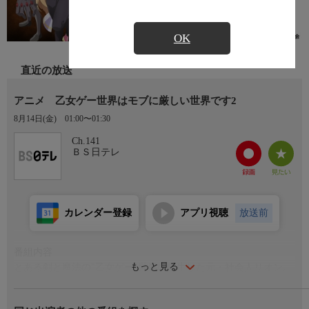
OK
直近の放送
アニメ 乙女ゲー世界はモブに厳しい世界です2
8月14日(金)
01:00〜01:30
Ch.141
ＢＳ日テレ
カレンダー登録
アプリ視聴
放送前
番組内容
もっと見る
とある剣と魔法の"乙女ゲー"世界に転生した元・社会人リオン。
超女尊男卑のこの世界で、ゲームの"知識"を駆使した行動で、
理不尽な世界を生き抜こうとする。