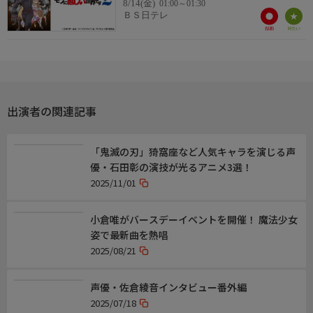
8/14(金)
01:00～01:30
グレッグ:檜山修之
ＢＳ日テレ
カイル:竹内順子
ミレーヌ:大原さやか
ヘルトルーデ:雨宮天
ヘルトラウダ:小倉唯
バンデル:宇垣秀成
出演者の関連記事
制作
原作:三嶋与夢
「鬼滅の刃」猗窩座など人気キャラを演じる声
(GCノベルズ/マイクロマガジン社刊)
優・石田彰の演技が光るアニメ3選！
キャラクター原案:孟達
2025/11/01
監督:三浦和也
シリーズ構成:猪原健太
キャラクターデザイン・総作画監督:鈴木政彦
小倉唯がバースデーイベントを開催！ 魔法少女
CGディレクター:渡辺哲也
姿で最新曲を熱唱
美術監督:河合良介
2025/08/21
色彩設計:長谷川美穂
撮影監督:米屋真一
声優・佐倉綾音インタビュー番外編
編集:上野勇輔
2025/07/18
音楽:橋口佳奈・新田目翔