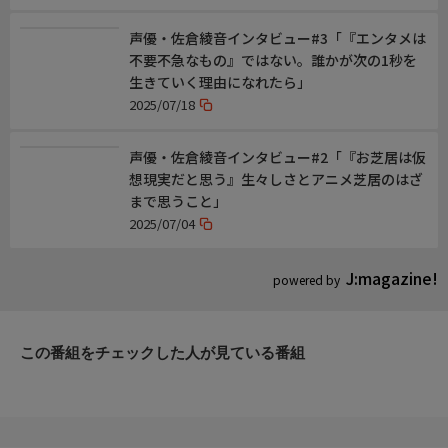
音響監督:濱野高年
音響効果:安藤由衣
声優・佐倉綾音インタビュー#3「『エンタメは
アニメーション制作:ENGI
不要不急なもの』ではない。誰かが次の1秒を
製作:モブせか2製作委員会
生きていく理由になれたら」
2025/07/18
ホームページ
https://www.bs4.jp/mobseka2/
声優・佐倉綾音インタビュー#2「『お芝居は仮
想現実だと思う』生々しさとアニメ芝居のはざ
まで思うこと」
2025/07/04
J:magazine!
powered by
この番組をチェックした人が見ている番組