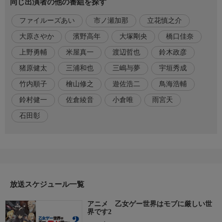
同じ出演者の他の番組を探す
リオンはゲームの主人公であるオリヴィアや悪役令嬢のアンジェ
ファイルーズあい
市ノ瀬加那
立花慎之介
リカと友情を育み、子爵にまで上り詰めた。
しかし、リオンがゲームの流れを大きく変えたことで、世界は少
大原さやか
濱野高年
大塚剛央
橋口佳奈
しずつ"歪み"を見せ始める。
上野勇輔
米屋真一
渡辺哲也
鈴木政彦
番組内容
猪原健太
三浦和也
三嶋与夢
宇垣秀成
聖女となったマリエの聖女親衛隊に抜擢されたリオンは、
竹内順子
檜山修之
遊佐浩二
鳥海浩輔
やがてホルファート王国を揺るがす陰謀に巻き込まれてい
鈴村健一
佐倉綾音
小倉唯
雨宮天
き……。
石田彰
出演者
リオン:大塚剛央
オリヴィア:市ノ瀬加那
アンジェリカ:ファイルーズあい
ルクシオン:石田彰
マリエ:佐倉綾音
放送スケジュール一覧
ユリウス:鈴村健一
ジルク:鳥海浩輔
アニメ 乙女ゲー世界はモブに厳しい世
ブラッド:立花慎之介
界です2
クリス:遊佐浩二