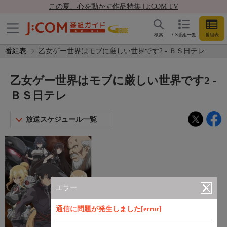
この夏、心を動かす作品特集 | J:COM TV
検索
CS番組一覧
番組表
番組表
乙女ゲー世界はモブに厳しい世界です2 - ＢＳ日テレ
乙女ゲー世界はモブに厳しい世界です2 -
ＢＳ日テレ
放送スケジュール一覧
エラー
通信に問題が発生しました[error]