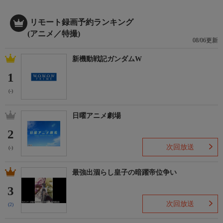
リモート録画予約ランキング
(アニメ／特撮)
08/06更新
新機動戦記ガンダムW
1
(-)
日曜アニメ劇場
2
次回放送
(-)
最強出涸らし皇子の暗躍帝位争い
3
次回放送
(2)