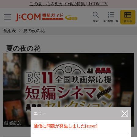
この夏、心を動かす作品特集 | J:COM TV
検索
CS番組一覧
番組表
番組表
夏の夜の花
夏の夜の花
エラー
通信に問題が発生しました[error]