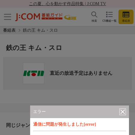
この夏、心を動かす作品特集 | J:COM TV
検索
CS番組一覧
番組表
番組表
鉄の王 キム・スロ
鉄の王 キム・スロ
直近の放送予定はありません
エラー
通信に問題が発生しました[error]
同じジャンルのおすすめ番組