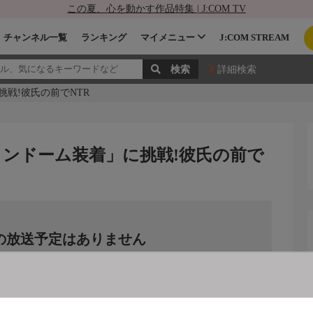
この夏、心を動かす作品特集 | J:COM TV
チャンネル一覧
ランキング
マイメニュー
J:COM STREAM
詳細検索
挑戦!彼氏の前でNTR
コンドーム装着」に挑戦!彼氏の前で
の放送予定はありません