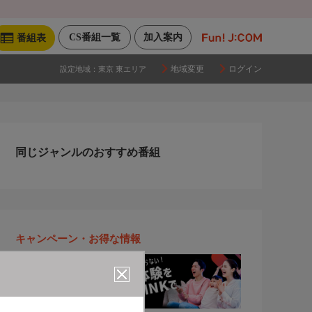
CS番組一覧
加入案内
番組表
地域変更
ログイン
設定地域：
東京 東エリア
同じジャンルのおすすめ番組
キャンペーン・お得な情報