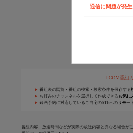
通信に問題が発生しま
J:COM番
番組表の閲覧・番組の検索・検索条件を保存する
お好みのチャンネルを選択して作成できる
お気に
録画予約に対応しているご自宅のSTBへの
リモー
番組内容、放送時間などが実際の放送内容と異なる場合が