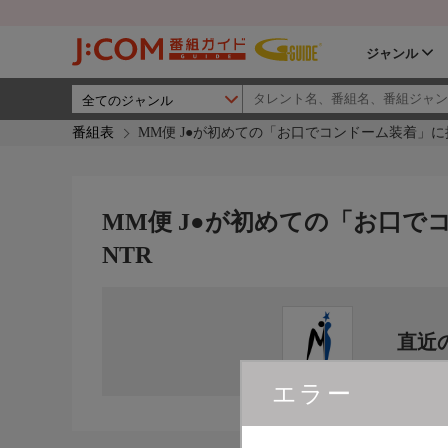
ジャンル
番組表
MM便 J●が初めての「お口でコンドーム装着」に
MM便 J●が初めての「お口で
NTR
直近
エラー