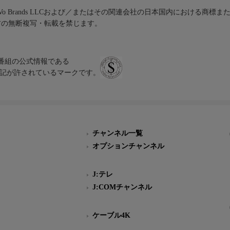
iVo Brands LLCおよび／またはその関連会社の日本国内における商標
材の無断複写・転載を禁じます。
、テレビ番組の公式情報である
スにのみ表記が許されているマークです。
チャンネル一覧
オプションチャンネル
J:テレ
J:COMチャンネル
ケーブル4K