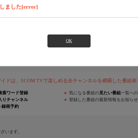
した[error]
OK
組ガイドは、J:COM TVで楽しめる全チャンネルを網羅した番組
検索ワード登録
気になる番組の
見たい番組
一覧への
入りチャンネル
登録した番組の最新情報をお知らせ
ト録画予約
ございます。