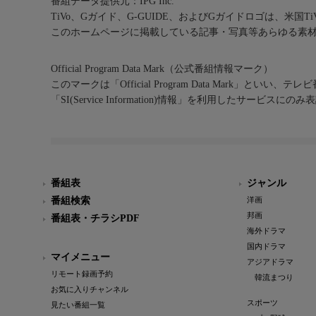
番組データ提供元：IPG Inc.
TiVo、Gガイド、G-GUIDE、およびGガイドロゴは、米国T
このホームページに掲載している記事・写真等あらゆる素
Official Program Data Mark（公式番組情報マーク）
このマークは「Official Program Data Mark」といい
「SI(Service Information)情報」を利用したサービ
番組表
ジャンル
番組検索
洋画
邦画
番組表・チラシPDF
海外ドラマ
国内ドラマ
マイメニュー
アジアドラマ
リモート録画予約
韓流まつり
お気に入りチャンネル
スポーツ
見たい番組一覧