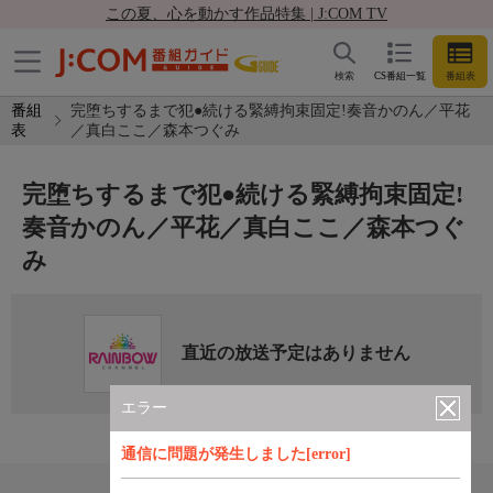
この夏、心を動かす作品特集 | J:COM TV
検索
CS番組一覧
番組表
番組
完堕ちするまで犯●続ける緊縛拘束固定!奏音かのん／平花
表
／真白ここ／森本つぐみ
完堕ちするまで犯●続ける緊縛拘束固定!
奏音かのん／平花／真白ここ／森本つぐ
み
直近の放送予定はありません
エラー
通信に問題が発生しました[error]