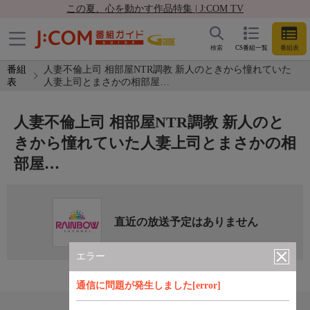
この夏、心を動かす作品特集 | J:COM TV
検索
CS番組一覧
番組表
番組
人妻不倫上司 相部屋NTR調教 新人のときから憧れていた
表
人妻上司とまさかの相部屋…
人妻不倫上司 相部屋NTR調教 新人のと
きから憧れていた人妻上司とまさかの相
部屋…
直近の放送予定はありません
エラー
通信に問題が発生しました[error]