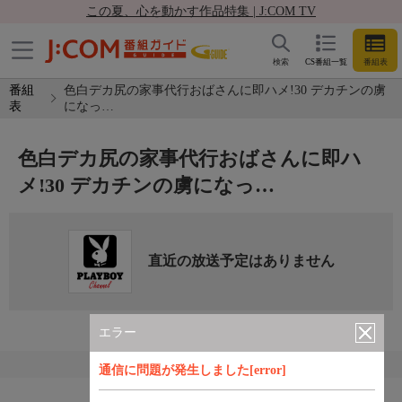
この夏、心を動かす作品特集 | J:COM TV
検索
CS番組一覧
番組表
番組
色白デカ尻の家事代行おばさんに即ハメ!30 デカチンの虜
表
になっ…
色白デカ尻の家事代行おばさんに即ハ
メ!30 デカチンの虜になっ…
直近の放送予定はありません
エラー
通信に問題が発生しました[error]