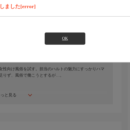
見たい
した[error]
)のご契約が必要となります。
OK
長森要／烏丸達平／佐藤一馬／森川凜子
女性向け風俗を試す。担当のハルトの魅力にすっかりハマ
足りず、風俗で働こうとするが…。
もっと見る