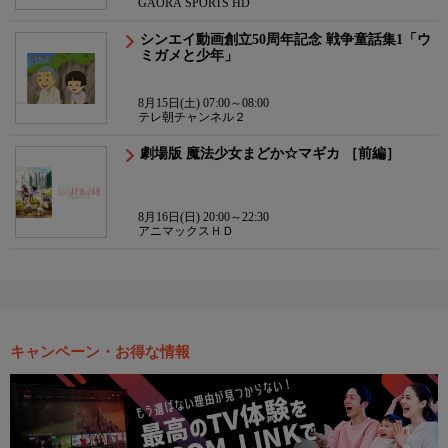
GAORA SPORTS HD
シンエイ動画創立50周年記念 戦争童話集1「ウ
ミガメと少年」
8月15日(土) 07:00～08:00
テレ朝チャンネル２
劇場版 魔法少女まどか☆マギカ ［前編］
8月16日(日) 20:00～22:30
アニマックスＨＤ
キャンペーン・お得な情報