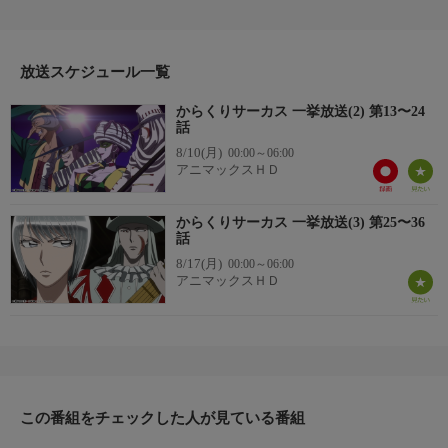
を狙われていた。そんな折、加藤鳴海は勝と出会い、手を差し伸
べることを決意する。しかし、勝を追ってきたのは高い戦闘能力
を持つ人形使い達であった。窮地に陥った二人は懸糸傀儡(マリ
オネット)を操る銀髪の少女しろがねに助けられる。
放送スケジュール一覧
制作:2018年/全36話
からくりサーカス 一挙放送(2) 第13〜24
※全36話を3週連続(8/2〜16)で一挙に放送！
話
8/10(月)
00:00～06:00
アニマックスＨＤ
からくりサーカス 一挙放送(3) 第25〜36
話
8/17(月)
00:00～06:00
アニマックスＨＤ
この番組をチェックした人が見ている番組