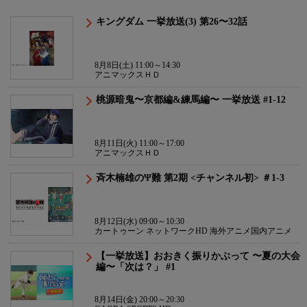
キングダム 一挙放送(3) 第26〜32話
8月8日(土) 11:00～14:30
アニマックスＨＤ
桃源暗鬼〜京都編&練馬編〜 一挙放送 #1-12
8月11日(火) 11:00～17:00
アニマックスＨＤ
斉木楠雄のΨ難 第2期 <チャンネル初> ＃1-3
8月12日(水) 09:00～10:30
カートゥーン ネットワークHD 海外アニメ国内アニメ
【一挙放送】おおきく振りかぶって 〜夏の大会
編〜「次は？」 #1
8月14日(金) 20:00～20:30