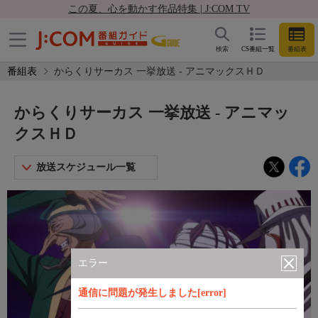
この夏、心を動かす作品特集 | J:COM TV
検索
CS番組一覧
番組表
番組表
からくりサーカス 一挙放送 - アニマックスＨＤ
からくりサーカス 一挙放送 - アニマッ
クスＨＤ
放送スケジュール一覧
エラー
通信に問題が発生しました[error]