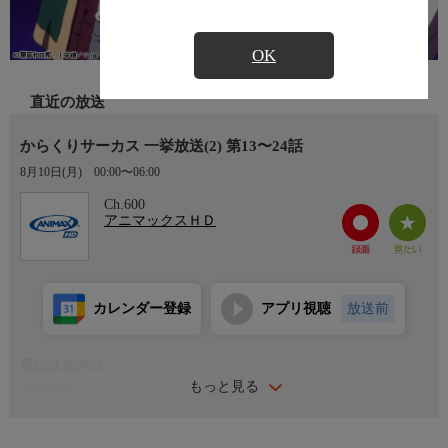
OK
直近の放送
からくりサーカス 一挙放送(2) 第13〜24話
8月10日(月)
00:00〜06:00
Ch.600
アニマックスＨＤ
カレンダー登録
アプリ視聴
放送前
番組詳細内容
もっと見る
番組内容
第13〜24幕
小学5年生の才賀勝は莫大な遺産を相続したことをきっかけに命