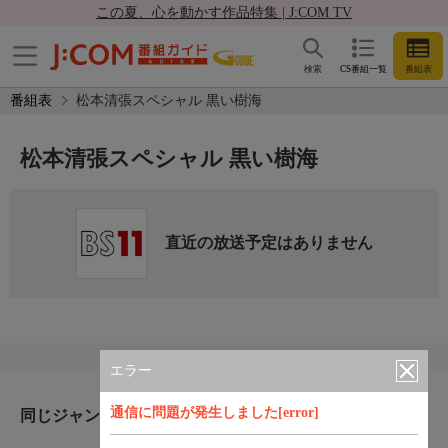
この夏、心を動かす作品特集 | J:COM TV
検索
CS番組一覧
番組表
番組表
松本清張スペシャル 黒い樹海
松本清張スペシャル 黒い樹海
直近の放送予定はありません
エラー
通信に問題が発生しました[error]
同じジャンルのおすすめ番組