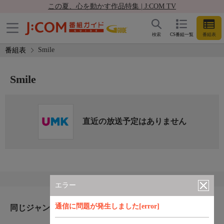
この夏、心を動かす作品特集 | J:COM TV
検索
CS番組一覧
番組表
Smile
番組表
Smile
直近の放送予定はありません
エラー
通信に問題が発生しました[error]
同じジャンルのおすすめ番組