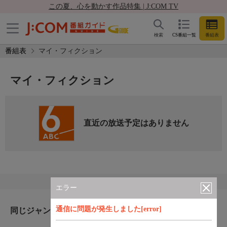
この夏、心を動かす作品特集 | J:COM TV
検索
CS番組一覧
番組表
番組表
マイ・フィクション
マイ・フィクション
直近の放送予定はありません
エラー
通信に問題が発生しました[error]
同じジャンルのおすすめ番組