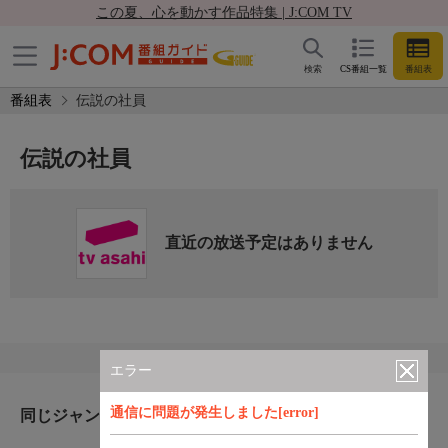
この夏、心を動かす作品特集 | J:COM TV
検索
CS番組一覧
番組表
番組表
伝説の社員
伝説の社員
直近の放送予定はありません
エラー
通信に問題が発生しました[error]
同じジャンルのおすすめ番組