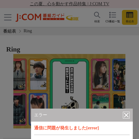
この夏、心を動かす作品特集 | J:COM TV
検索
CS番組一覧
番組表
Ring
番組表
Ring
エラー
通信に問題が発生しました[error]