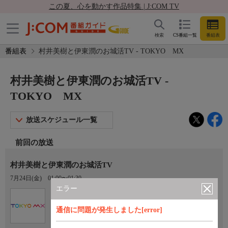
この夏、心を動かす作品特集 | J:COM TV
検索
CS番組一覧
番組表
番組表
村井美樹と伊東潤のお城活TV - TOKYO MX
村井美樹と伊東潤のお城活TV -
TOKYO MX
放送スケジュール一覧
前回の放送
村井美樹と伊東潤のお城活TV
7月24日(金)
01:00〜01:30
エラー
Ch.9
TOKYO MX
通信に問題が発生しました[error]