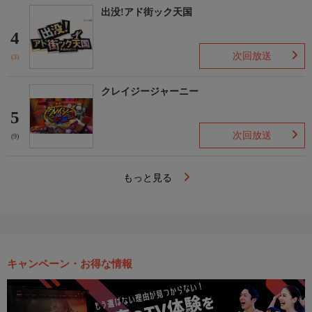
出没!アド街ック天国
4
次回放送
(3)
クレイジージャーニー
5
次回放送
(9)
もっと見る
キャンペーン・お得な情報