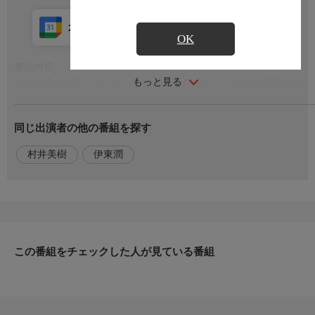
カレンダー登録
アプリ視聴
放送中
OK
番組内容
もっと見る
今や世界の人気スポットとなった日本のお城。でもただ巡るだけ
じゃもったいない!
お城が大好きなプロたちに聞いた、おススメの “城活” を参考に
同じ出演者の他の番組を探す
芸能界きってのお城好き・村井美樹さんと歴史作家伊東潤さんが
お城めぐりへ！全国のお城の魅力を再発見、皆さんのお城活ライ
村井美樹
伊東潤
フを応援します!
出演者
【出演】
村井美樹（俳優／タレント)
伊東潤(歴史作家)
この番組をチェックした人が見ている番組