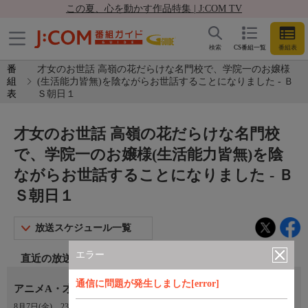
この夏、心を動かす作品特集 | J:COM TV
検索
CS番組一覧
番組表
番
才女のお世話 高嶺の花だらけな名門校で、学院一のお嬢様
組
(生活能力皆無)を陰ながらお世話することになりました - Ｂ
表
Ｓ朝日１
才女のお世話 高嶺の花だらけな名門校
で、学院一のお嬢様(生活能力皆無)を陰
ながらお世話することになりました - Ｂ
Ｓ朝日１
放送スケジュール一覧
エラー
直近の放送
通信に問題が発生しました[error]
アニメA・才女のお世話 #5「私をさらって」
8月7日(金)
23:30〜00:00