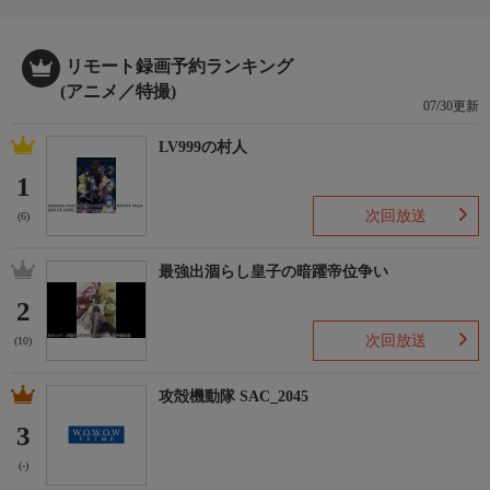
【音響効果】櫻井陽子
【音響制作】ダックスプロダクション
リモート録画予約ランキング
【アニメーションプロデューサー】小沢十光
(アニメ／特撮)
【アニメーション制作】ブレインズ・ベース
07/30更新
【製作】「才女のお世話」製作委員会
【オープニングテーマ】angela「最最最高級のお世話して」
LV999の村人
【エンディングテーマ】前島亜美「完璧じゃないわたし」
1
番組概要
次回放送
(6)
だれもが憧れる“完璧なお嬢様"此花雛子。日本随一の財閥の令嬢
である彼女は、偶然出会った一般庶民の男子高校生・友成伊月
最強出涸らし皇子の暗躍帝位争い
を、突然専属の“お世話係"に指名する。表向きは品行方正に見え
2
る雛子だが、着替えさえ一人ではできない生活能力皆無の“ぐう
たら娘"だった−。名家のしがらみから“完璧なお嬢様"を演じなけ
次回放送
(10)
ればならない雛子。そんな彼女を守りたいと甲斐甲斐しくお世話
をする伊月。やがて雛子も全力で甘えるように…。
攻殻機動隊 SAC_2045
3
番組ホームページ
<番組ホームページはこちら!>
(-)
https://www.bs-asahi.co.jp/saijonoosewa-anime/