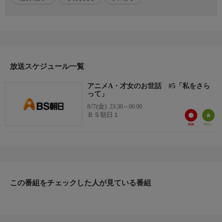
都島成香…土屋李央
鶴見静音…小清水亜美
大正克也…熊谷健太郎
旭可憐…前島亜美
此花華巌…子安武人 (他)
放送スケジュール一覧
スタッフ
【原作】坂石遊作(HJ文庫/ホビージャパン)
アニメA・才女のお世話 #5「私をさら
【キャラクター原案】みわべさくら
って」
【漫画】水島空彦(HJコミックス/コミックファイア連載)
8/7(金)
23:30～00:00
【監督】森下柊聖
ＢＳ朝日１
【シリーズ構成】吉永亜矢
【キャラクターデザイン】川島尚
【色彩設計】井上あきこ
【美術監督】伊藤聖
【撮影監督】関谷颯人
【編集】池田康隆
この番組をチェックした人が見ている番組
スタッフ2
【音楽】田渕夏海、中村巴奈重
【音響監督】高寺たけし