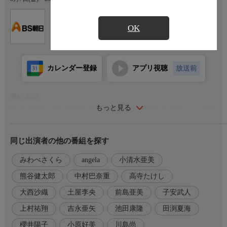
Ch.151
ＢＳ朝日１
OK
カレンダー登録
アプリ視聴
放送前
番組内容
もっと見る
雛子は華巌と共に重要な会食に出席し、“完璧なお嬢様"として称
賛を受けるが、伊月に教わった「3秒ルール」で食べ物を口にす
る失態を犯してしまう。華巌は伊月を屋敷から追放し、伊月は全
同じ出演者の他の番組を探す
てを失う。成香の言葉に励まされた伊月は再度此花家へ向かい、
警備を突破して雛子と再会するが、その前に静音が立ちはだか
みわべさくら
angela
小清水亜美
る。
熊谷健太郎
中村巴奈重
高寺たけし
声の出演
大西沙織
土屋李央
前島亜美
子安武人
友成伊月…上村祐翔
此花雛子…小原好美
上村祐翔
吉永亜矢
池田康隆
田渕夏海
天王寺美麗…大西沙織
櫻井陽子
小原好美
川島尚