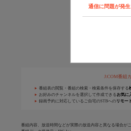
通信に問題が発生しま
J:COM番
番組表の閲覧・番組の検索・検索条件を保存する
お好みのチャンネルを選択して作成できる
お気に
録画予約に対応しているご自宅のSTBへの
リモー
番組内容、放送時間などが実際の放送内容と異なる場合が