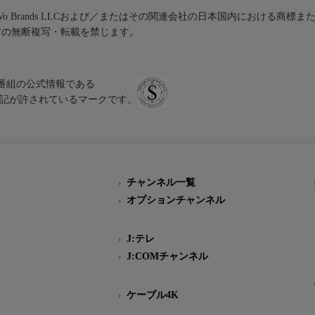
iVo Brands LLCおよび／またはその関連会社の日本国内における商標
材の無断複写・転載を禁じます。
、テレビ番組の公式情報である
スにのみ表記が許されているマークです。
チャンネル一覧
オプションチャンネル
J:テレ
J:COMチャンネル
ケーブル4K