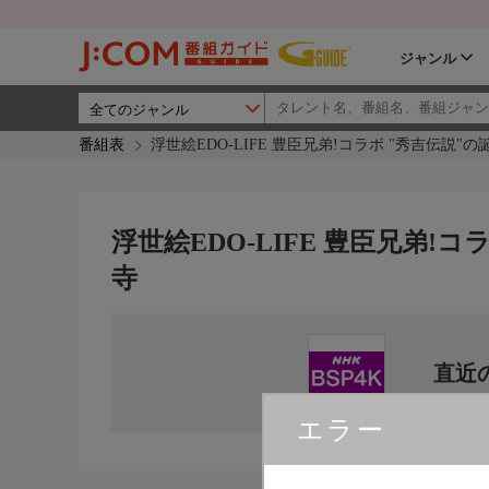
ジャンル
番組表
浮世絵EDO-LIFE 豊臣兄弟!コラボ "秀吉伝説"
浮世絵EDO-LIFE 豊臣兄弟!
寺
直近
エラー