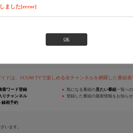
した[error]
OK
組ガイドは、J:COM TVで楽しめる全チャンネルを網羅した番組
検索ワード登録
気になる番組の
見たい番組
一覧への
入りチャンネル
登録した番組の最新情報をお知らせ
ト録画予約
ございます。