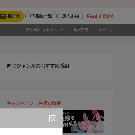
CS番組一覧
加入案内
番組表
地域変更
ログイン
設定地域：
東京 東エリア
同じジャンルのおすすめ番組
キャンペーン・お得な情報