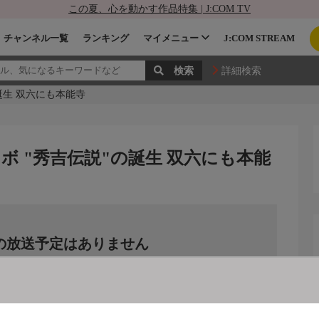
この夏、心を動かす作品特集 | J:COM TV
チャンネル一覧
ランキング
マイメニュー
J:COM STREAM
詳細検索
の誕生 双六にも本能寺
コラボ "秀吉伝説"の誕生 双六にも本能
の放送予定はありません