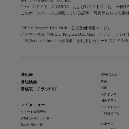
番組データ提供元：IPG Inc.
TiVo、Gガイド、G-GUIDE、およびGガイドロゴは、米国T
このホームページに掲載している記事・写真等あらゆる素
Official Program Data Mark（公式番組情報マーク）
このマークは「Official Program Data Mark」といい
「SI(Service Information)情報」を利用したサービ
番組表
ジャンル
番組検索
洋画
邦画
番組表・チラシPDF
海外ドラマ
国内ドラマ
マイメニュー
アジアドラマ
リモート録画予約
韓流まつり
お気に入りチャンネル
スポーツ
見たい番組一覧