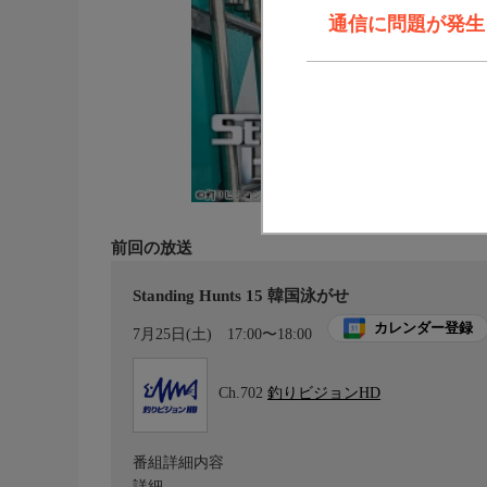
通信に問題が発生しま
前回の放送
Standing Hunts 15 韓国泳がせ
カレンダー登録
7月25日(土)
17:00〜18:00
Ch.702
釣りビジョンHD
番組詳細内容
詳細