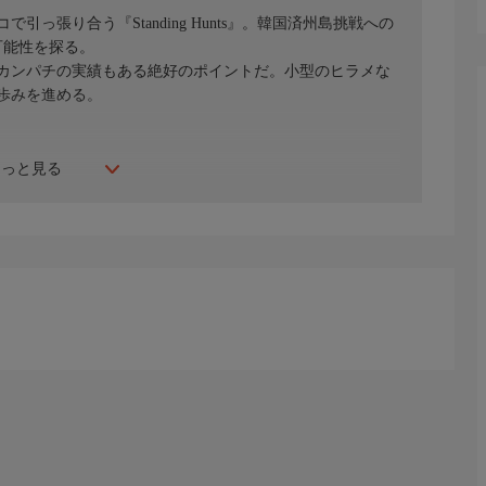
っ張り合う『Standing Hunts』。韓国済州島挑戦への
可能性を探る。
級カンパチの実績もある絶好のポイントだ。小型のヒラメな
歩みを進める。
もっと見る