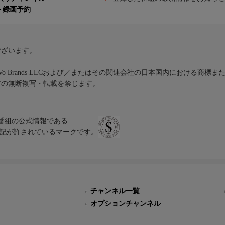
ト録画予約
ございます。
iVo Brands LLCおよび／またはその関連会社の日本国内における商標
材の無断複写・転載を禁じます。
、テレビ番組の公式情報である
スにのみ表記が許されているマークです。
チャンネル一覧
オプションチャンネル