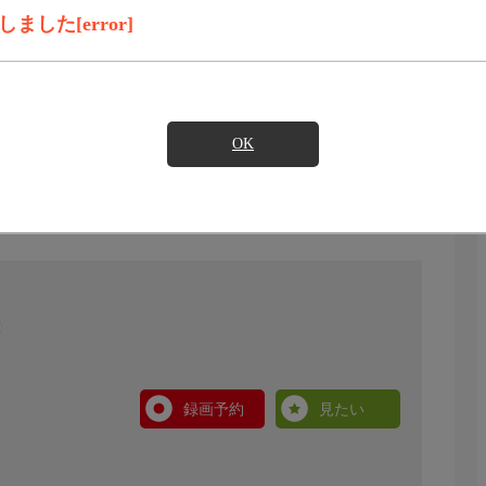
した[error]
OK
録画予約
見たい