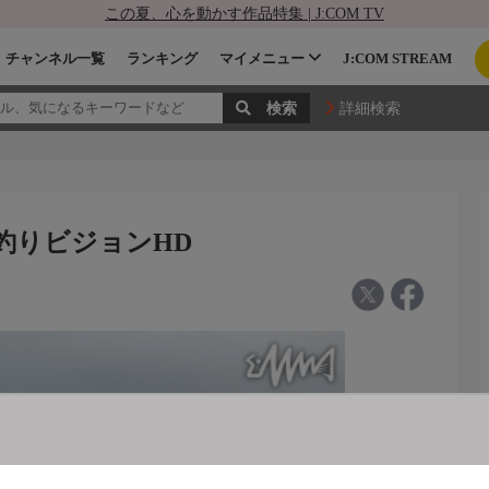
この夏、心を動かす作品特集 | J:COM TV
チャンネル一覧
ランキング
マイメニュー
J:COM STREAM
詳細検索
せ - 釣りビジョンHD