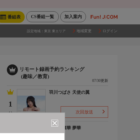
CS番組一覧
加入案内
番組表
地域変更
ログイン
設定地域：
東京 東エリア
リモート録画予約ランキング
(趣味／教育)
07/30更新
羽川つばさ 天使の翼
1
次回放送
(-)
ゆめの凛華 夢華
2