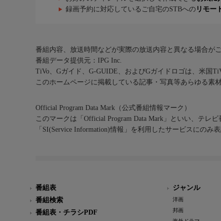
録画予約に対応しているご自宅のSTBへの
リモー
番組内容、放送時間などが実際の放送内容と異なる場合が
番組データ提供元：IPG Inc.
TiVo、Gガイド、G-GUIDE、およびGガイドロゴは、米国T
このホームページに掲載している記事・写真等あらゆる素
Official Program Data Mark（公式番組情報マーク）
このマークは「Official Program Data Mark」といい
「SI(Service Information)情報」を利用したサービ
番組表
ジャンル
番組検索
洋画
邦画
番組表・チラシPDF