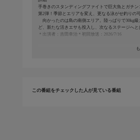
手巻きのスタンディングファイトで巨大魚とガチンコで引
第2弾！季節とエリアを変え、更なる泳がせ釣りの
向かったのは島の南側エリア。陸っぱりで30kg
ど、新たな活きエサも投入し、次なるステージへと
＊出演者：吉田幸治＊初回放送：2026/7/16
この番組をチェックした人が見ている番組