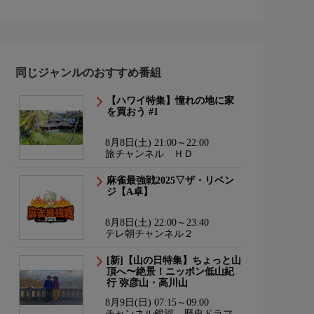
同じジャンルのおすすめ番組
【ハワイ特集】憧れの地に家
を買おう #1
8月8日(土) 21:00～22:00
旅チャンネル ＨＤ
麻雀最強戦2025▽ザ・リベン
ジ【A卓】
8月8日(土) 22:00～23:40
テレ朝チャンネル２
[新]【山の日特集】ちょっと山
頂へ〜絶景！ニッポン低山紀
行 弥彦山・高川山
8月9日(日) 07:15～09:00
チャンネル銀河 歴史ドラマ・