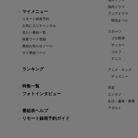
海外ドラマ
国内ドラマ
マイメニュー
アジアドラマ
リモート録画予約
韓流まつり
お気に入りチャンネル
スポーツ
見たい番組一覧
プロ野球
検索ワード登録
サッカー
番組お知らせメール
ゴルフ
マイ番組ページ
テニス
ランキング
アニメ・キッズ
ディズニー
特集一覧
音楽
フォトインタビュー
エンタメ
生活・趣味・教養
アダルト
番組表ヘルプ
リモート録画予約ガイド