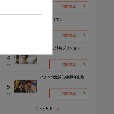
次回放送
(-)
3月のライオン
3
次回放送
(-)
吉田優花 清純プリンセス
4
次回放送
(-)
パチンコ激闘伝!実戦守山塾
5
次回放送
(-)
もっと見る