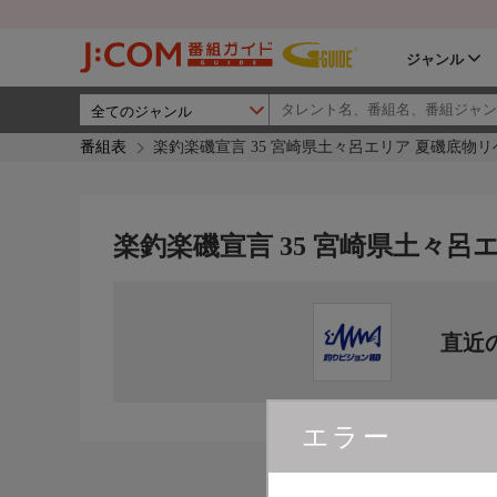
ジャンル
番組表
楽釣楽磯宣言 35 宮崎県土々呂エリア 夏磯底物リ
楽釣楽磯宣言 35 宮崎県土々呂
直近
エラー