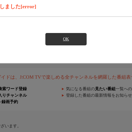
した[error]
OK
組ガイドは、J:COM TVで楽しめる全チャンネルを網羅した番組
検索ワード登録
気になる番組の
見たい番組
一覧への
入りチャンネル
登録した番組の最新情報をお知らせ
ト録画予約
ございます。