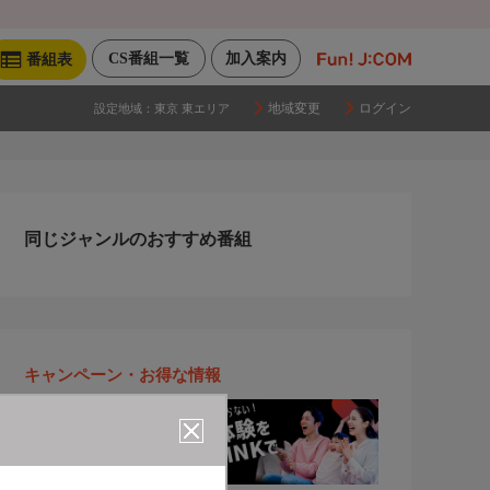
CS番組一覧
加入案内
番組表
地域変更
ログイン
設定地域：
東京 東エリア
同じジャンルのおすすめ番組
キャンペーン・お得な情報