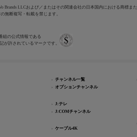
iVo Brands LLCおよび／またはその関連会社の日本国内における商標
材の無断複写・転載を禁じます。
、テレビ番組の公式情報である
スにのみ表記が許されているマークです。
チャンネル一覧
オプションチャンネル
J:テレ
J:COMチャンネル
ケーブル4K