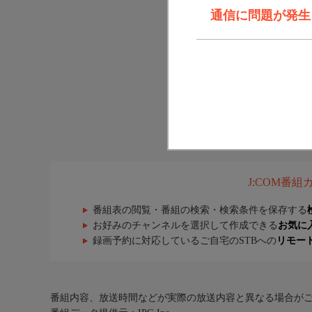
通信に問題が発生しま
J:COM番
番組表の閲覧・番組の検索・検索条件を保存する
お好みのチャンネルを選択して作成できる
お気に
録画予約に対応しているご自宅のSTBへの
リモー
番組内容、放送時間などが実際の放送内容と異なる場合が