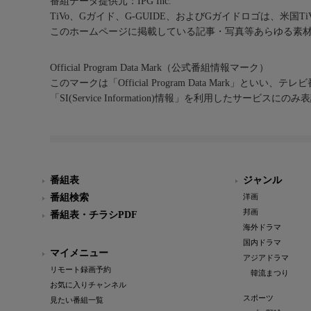
番組データ提供元：IPG Inc.
TiVo、Gガイド、G-GUIDE、およびGガイドロゴは、米国T
このホームページに掲載している記事・写真等あらゆる素
Official Program Data Mark（公式番組情報マーク）
このマークは「Official Program Data Mark」といい
「SI(Service Information)情報」を利用したサービ
番組表
ジャンル
番組検索
洋画
邦画
番組表・チラシPDF
海外ドラマ
国内ドラマ
マイメニュー
アジアドラマ
リモート録画予約
韓流まつり
お気に入りチャンネル
スポーツ
見たい番組一覧