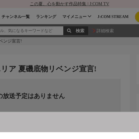
この夏、心を動かす作品特集 | J:COM TV
チャンネル一覧
ランキング
マイメニュー
J:COM STREAM
詳細検索
ベンジ宣言!
エリア 夏磯底物リベンジ宣言!
の放送予定はありません