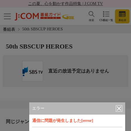
この夏、心を動かす作品特集 | J:COM TV
検索
CS番組一覧
番組表
50th SBSCUP HEROES
番組表
50th SBSCUP HEROES
直近の放送予定はありません
エラー
通信に問題が発生しました[error]
同じジャンルのおすすめ番組