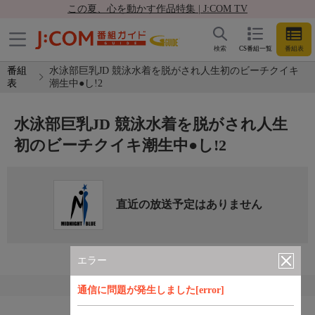
この夏、心を動かす作品特集 | J:COM TV
検索
CS番組一覧
番組表
番組
水泳部巨乳JD 競泳水着を脱がされ人生初のビーチクイキ
表
潮生中●し!2
水泳部巨乳JD 競泳水着を脱がされ人生
初のビーチクイキ潮生中●し!2
直近の放送予定はありません
エラー
通信に問題が発生しました[error]