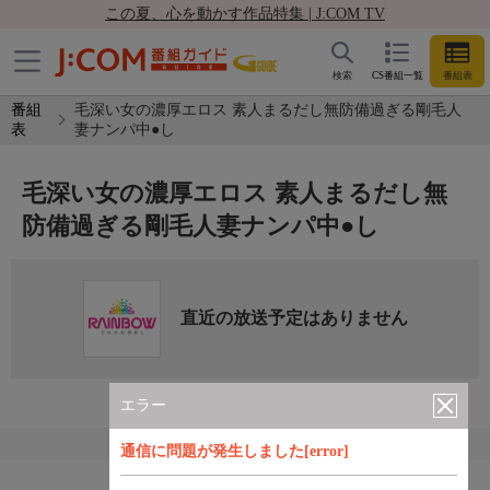
この夏、心を動かす作品特集 | J:COM TV
検索
CS番組一覧
番組表
番組
毛深い女の濃厚エロス 素人まるだし無防備過ぎる剛毛人
表
妻ナンパ中●し
毛深い女の濃厚エロス 素人まるだし無
防備過ぎる剛毛人妻ナンパ中●し
直近の放送予定はありません
エラー
通信に問題が発生しました[error]