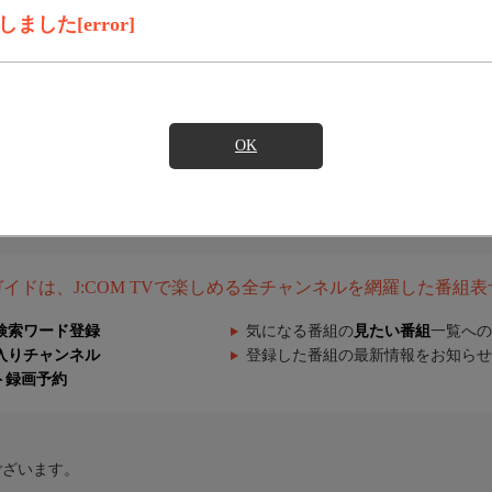
した[error]
OK
組ガイドは、J:COM TVで楽しめる全チャンネルを網羅した番組
検索ワード登録
気になる番組の
見たい番組
一覧への
入りチャンネル
登録した番組の最新情報をお知らせ
ト録画予約
ございます。