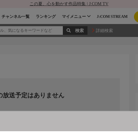
この夏、心を動かす作品特集 | J:COM TV
チャンネル一覧
ランキング
マイメニュー
J:COM STREAM
詳細検索
の放送予定はありません