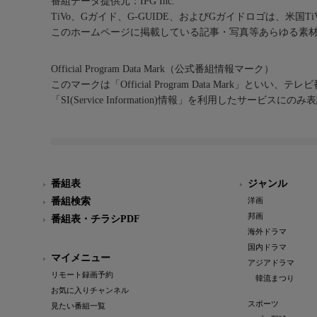
番組データ提供元：IPG Inc.
TiVo、Gガイド、G-GUIDE、およびGガイドロゴは、米国T
このホームページに掲載している記事・写真等あらゆる素
Official Program Data Mark（公式番組情報マーク）
このマークは「Official Program Data Mark」といい
「SI(Service Information)情報」を利用したサービ
番組表
ジャンル
番組検索
洋画
邦画
番組表・チラシPDF
海外ドラマ
国内ドラマ
マイメニュー
アジアドラマ
リモート録画予約
韓流まつり
お気に入りチャンネル
スポーツ
見たい番組一覧