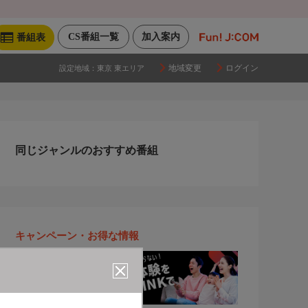
CS番組一覧
加入案内
番組表
地域変更
ログイン
設定地域：
東京 東エリア
同じジャンルのおすすめ番組
キャンペーン・お得な情報