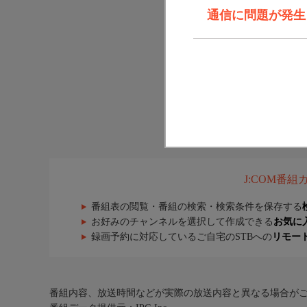
通信に問題が発生しま
J:COM番
番組表の閲覧・番組の検索・検索条件を保存する
お好みのチャンネルを選択して作成できる
お気に
録画予約に対応しているご自宅のSTBへの
リモー
番組内容、放送時間などが実際の放送内容と異なる場合が