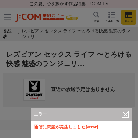
この夏、心を動かす作品特集 | J:COM TV
検索
CS番組一覧
番組表
番組
レズビアン セックス ライフ 〜とろける快感 魅惑のラン
表
ジェリ…
レズビアン セックス ライフ 〜とろける
快感 魅惑のランジェリ…
直近の放送予定はありません
エラー
通信に問題が発生しました[error]