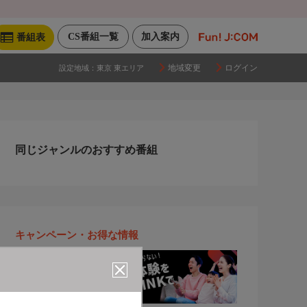
CS番組一覧
加入案内
番組表
地域変更
ログイン
設定地域：
東京 東エリア
同じジャンルのおすすめ番組
キャンペーン・お得な情報