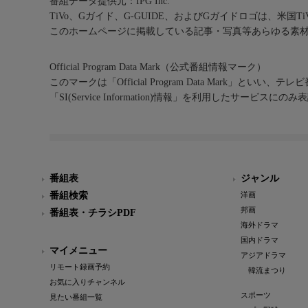
番組データ提供元：IPG Inc.
TiVo、Gガイド、G-GUIDE、およびGガイドロゴは、米国T
このホームページに掲載している記事・写真等あらゆる素
Official Program Data Mark（公式番組情報マーク）
このマークは「Official Program Data Mark」といい
「SI(Service Information)情報」を利用したサービ
番組表
ジャンル
番組検索
洋画
邦画
番組表・チラシPDF
海外ドラマ
国内ドラマ
マイメニュー
アジアドラマ
リモート録画予約
韓流まつり
お気に入りチャンネル
スポーツ
見たい番組一覧