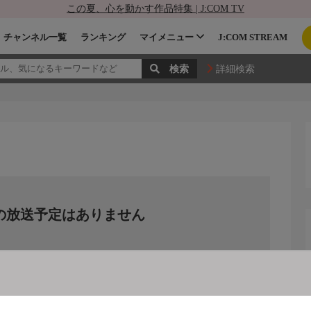
この夏、心を動かす作品特集 | J:COM TV
チャンネル一覧
ランキング
マイメニュー
J:COM STREAM
詳細検索
の放送予定はありません