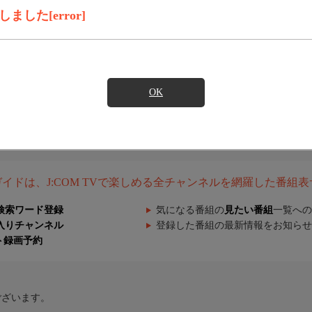
した[error]
OK
組ガイドは、J:COM TVで楽しめる全チャンネルを網羅した番組
検索ワード登録
気になる番組の
見たい番組
一覧への
入りチャンネル
登録した番組の最新情報をお知らせ
ト録画予約
ございます。