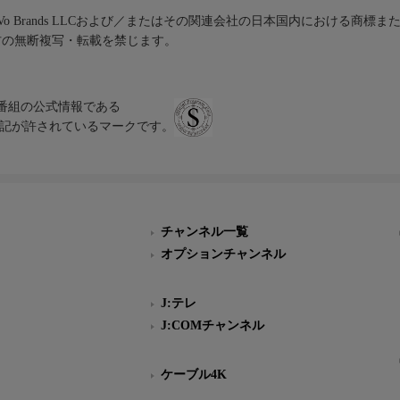
iVo Brands LLCおよび／またはその関連会社の日本国内における商標
材の無断複写・転載を禁じます。
、テレビ番組の公式情報である
スにのみ表記が許されているマークです。
チャンネル一覧
オプションチャンネル
J:テレ
J:COMチャンネル
ケーブル4K