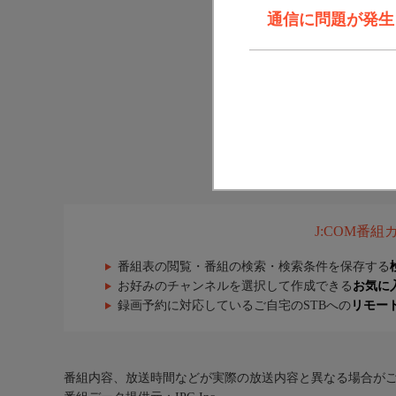
通信に問題が発生しま
J:COM番
番組表の閲覧・番組の検索・検索条件を保存する
お好みのチャンネルを選択して作成できる
お気に
録画予約に対応しているご自宅のSTBへの
リモー
番組内容、放送時間などが実際の放送内容と異なる場合が