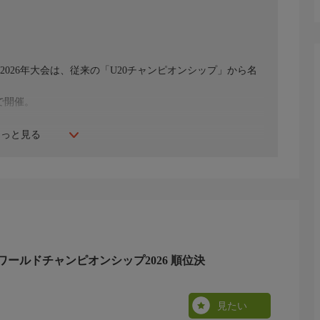
026年大会は、従来の「U20チャンピオンシップ」から名
で開催。
もっと見る
ランドといった伝統の強豪国に加え、
顔ぶれが参戦し、よりグローバルかつハイレベルな戦いが
各プール1位が準決勝へ進出し、2位以下のチームは順位決定
なる。
ヤーが世界へ羽ばたいてきた。
ールドチャンピオンシップ2026 順位決
さに「世界ラグビーの登竜門」とも言える舞台だ。
プレベルの強豪国を相手に、どこまで通用するのか。
待が集まる!
見たい