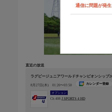
通信に問題が発生しま
直近の放送
ラグビージュニアワールドチャンピオンシップ202
カレンダー登録
8月27日(木)
01:20〜03:50
オプション
Ch.408
J SPORTS 4 HD