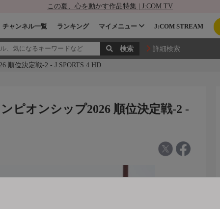
この夏、心を動かす作品特集 | J:COM TV
チャンネル一覧
ランキング
マイメニュー
J:COM STREAM
詳細検索
定戦-2 - J SPORTS 4 HD
オンシップ2026 順位決定戦-2 -