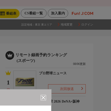
CS番組一覧
加入案内
番組表
地域変更
ログイン
設定地域：
東京 東エリア
リモート録画予約ランキング
(スポーツ)
08/06更新
プロ野球ニュース
1
次回放送
(1)
プロ野球 2026 DeNA×阪神
2