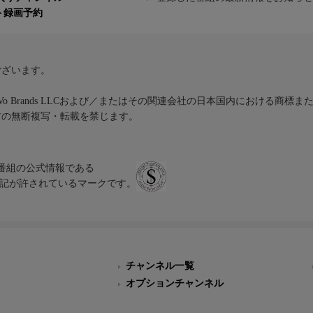
ト録画予約
ございます。
iVo Brands LLCおよび／またはその関連会社の日本国内における商標
材の無断複写・転載を禁じます。
、テレビ番組の公式情報である
スにのみ表記が許されているマークです。
チャンネル一覧
オプションチャンネル