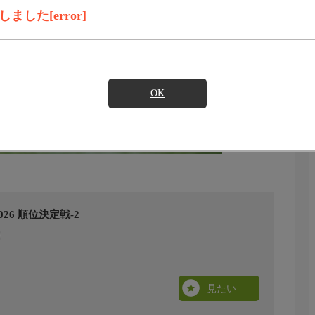
した[error]
OK
6 順位決定戦-2
見たい