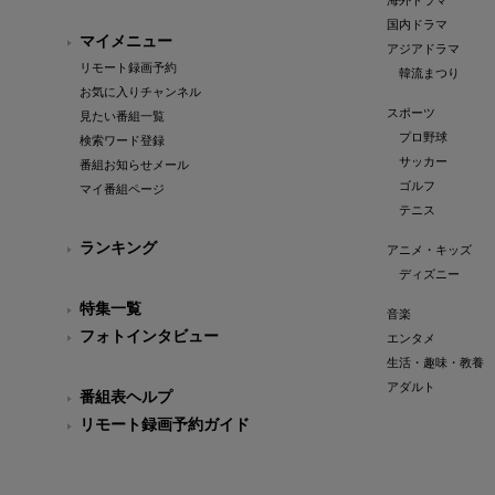
海外ドラマ
国内ドラマ
マイメニュー
アジアドラマ
リモート録画予約
韓流まつり
お気に入りチャンネル
スポーツ
見たい番組一覧
プロ野球
検索ワード登録
サッカー
番組お知らせメール
ゴルフ
マイ番組ページ
テニス
ランキング
アニメ・キッズ
ディズニー
特集一覧
音楽
フォトインタビュー
エンタメ
生活・趣味・教養
アダルト
番組表ヘルプ
リモート録画予約ガイド