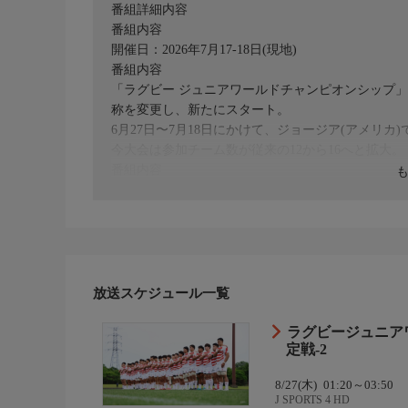
番組詳細内容
番組内容
開催日：2026年7月17-18日(現地)
番組内容
「ラグビー ジュニアワールドチャンピオンシップ」2
称を変更し、新たにスタート。
6月27日〜7月18日にかけて、ジョージア(アメリカ)
今大会は参加チーム数が従来の12から16へと拡大。
番組内容
南アフリカ、ニュージーランド、フランス、イング
日本、アメリカ、ウルグアイ、フィジーなど新たな
繰り広げられる。
大会方式は、4チーム×4プールによる総当たり戦。
戦へと回るフォーマットで、
すべての試合が順位に直結する緊張感の高い戦いと
放送スケジュール一覧
番組内容
この大会からは、これまでも数多くのトッププレー
ラグビージュニアワ
定戦-2
将来の各国代表やプロの主軸を担う才能が集う、ま
なかでも注目は、U20日本代表の戦い。世界トッ
8/27(木)
01:20～03:50
日本ラグビーの未来を占う重要な戦いに、大きな期
J SPORTS 4 HD