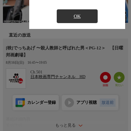
OK
直近の放送
[映]でっちあげ 〜殺人教師と呼ばれた男＜PG-12＞ 【日曜
邦画劇場】
8月16日(日)
16:45〜19:05
Ch.501
日本映画専門チャンネル HD
カレンダー登録
アプリ視聴
放送前
番組詳細内容
もっと見る
番組詳細