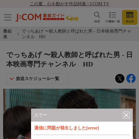
この夏、心を動かす作品特集 | J:COM TV
検索
CS番組一覧
番組表
番組
でっちあげ 〜殺人教師と呼ばれた男 - 日本映画専門チャ
表
ンネル HD
でっちあげ 〜殺人教師と呼ばれた男 - 日
本映画専門チャンネル HD
放送スケジュール一覧
エラー
通信に問題が発生しました[error]