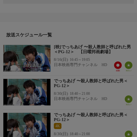
日本初の教師の児童いじめに認定された事件を追う、ルポルター
ジュを映画化。パワフルな活劇で人気の三池崇史監督が、驚異の
事件に真逆の視点双方から迫り、新境地を見せる注目作。福岡の
小学校教師の薮下（綾野剛）は、担任児童への体罰をその母・律
子（柴咲コウ）に告発されたと鳴海（亀梨和也）が実名で報じた
のを受け、壮絶なバッシングを浴び停職となる。
放送スケジュール一覧
番組詳細
[映]でっちあげ 〜殺人教師と呼ばれた男
世論も味方にした律子は大弁護団と民事訴訟を起こすが、薮下は
＜PG-12＞ 【日曜邦画劇場】
法廷で完全否認に徹する。
8/16(日)
16:45～19:05
日本映画専門チャンネル HD
でっちあげ 〜殺人教師と呼ばれた男＜
PG-12＞
8/30(日)
18:40～21:00
日本映画専門チャンネル HD
でっちあげ 〜殺人教師と呼ばれた男＜
PG-12＞
4K
8/30(日)
18:40～21:00