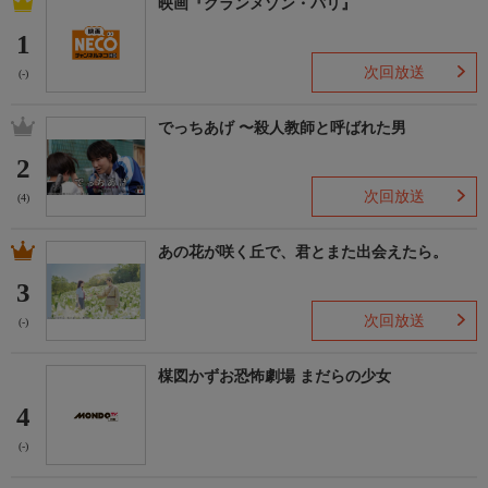
映画『グランメゾン・パリ』
1
次回放送
(-)
でっちあげ 〜殺人教師と呼ばれた男
2
次回放送
(4)
あの花が咲く丘で、君とまた出会えたら。
3
次回放送
(-)
楳図かずお恐怖劇場 まだらの少女
4
(-)