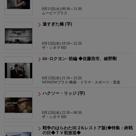
8月11日(火) 09:30～11:30
ムービープラス
遠すぎた橋 [字]
8月12日(水) 19:10～22:20
ザ・シネマ HD
64−ロクヨン−前編 ◆佐藤浩市、綾野剛
8月12日(水) 21:10～23:20
WOWOWプラス 映画・ドラマ・スポーツ・音楽
ハクソー・リッジ [字]
8月12日(水) 22:20～00:50
ザ・シネマ HD
戦争のはらわたII[２Kレストア版]◆特集：終戦
の日◆ＴＶ初放送◆