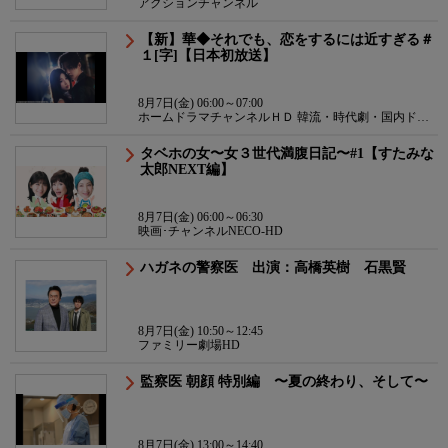
アクションチャンネル
【新】華◆それでも、恋をするには近すぎる＃
１[字]【日本初放送】
8月7日(金) 06:00～07:00
ホームドラマチャンネルＨＤ 韓流・時代劇・国内ドラ
マ
タベホの女〜女３世代満腹日記〜#1【すたみな
太郎NEXT編】
8月7日(金) 06:00～06:30
映画･チャンネルNECO-HD
ハガネの警察医 出演：高橋英樹 石黒賢
8月7日(金) 10:50～12:45
ファミリー劇場HD
監察医 朝顔 特別編 〜夏の終わり、そして〜
8月7日(金) 13:00～14:40