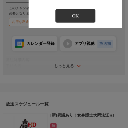
このチャンネルのご視聴には、オプションチャンネル(有料)のご契約が
必要となります。
OK
お得な料金割引キャンペーン実施中
カレンダー登録
アプリ視聴
放送前
番組詳細内容
もっと見る
番組内容
出演：高島礼子／新山千春／小泉孝太郎／青田典子／山崎一／戸
田恵子／伊東四朗
沖縄の離島から来た法廷経験ゼロの型破りな弁護士“ミス正義”こ
と大岡法江が、東京の裁判所を舞台に嵐を巻き起こす。全9話。
放送スケジュール一覧
[新]異議あり！女弁護士大岡法江 #1
無