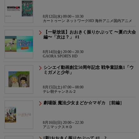
8月12日(水) 09:00～10:30
カートゥーン ネットワークHD 海外アニメ国内アニメ
【一挙放送】おおきく振りかぶって 〜夏の大会
編〜「次は？」 #1
8月14日(金) 20:00～20:30
GAORA SPORTS HD
シンエイ動画創立50周年記念 戦争童話集1「ウ
ミガメと少年」
8月15日(土) 07:00～08:00
テレ朝チャンネル２
劇場版 魔法少女まどか☆マギカ ［前編］
8月16日(日) 20:00～22:30
アニマックスＨＤ
[新]おおきく振りかぶって #1，2