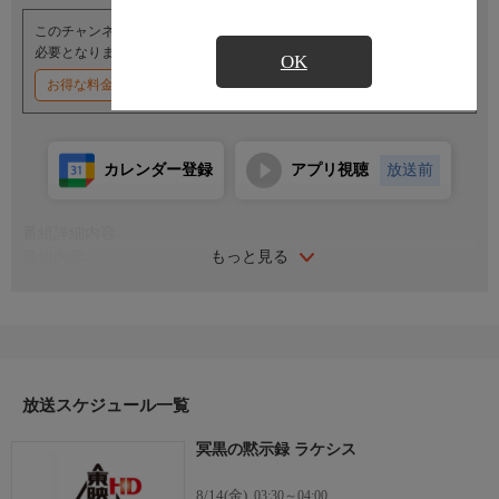
このチャンネルのご視聴には、オプションチャンネル(有料)のご契約が
必要となります。
OK
お得な料金割引キャンペーン実施中
カレンダー登録
アプリ視聴
放送前
番組詳細内容
もっと見る
番組内容
出演：坂巻有紗／沖田絃乃／宮原華音／鎌苅健太／熊木陸斗／福
田沙紀／川村早織梨
監督：越知靖 脚本：長谷川圭一
ラケシスのモデルとなった少女・有栖川リサはストリートライブ
を行いながら歌手になる夢を追いかけていた。そんな彼女の前に
敏腕音楽プロデューサー・銅神デュポンが現れる。デュポンのプ
放送スケジュール一覧
ロデュースにより、順調に音楽活動を行うリサだったが、その陰
冥黒の黙示録 ラケシス
でグリオン、アトロポス、クロトーが暗躍する。
8/14(金)
03:30～04:00