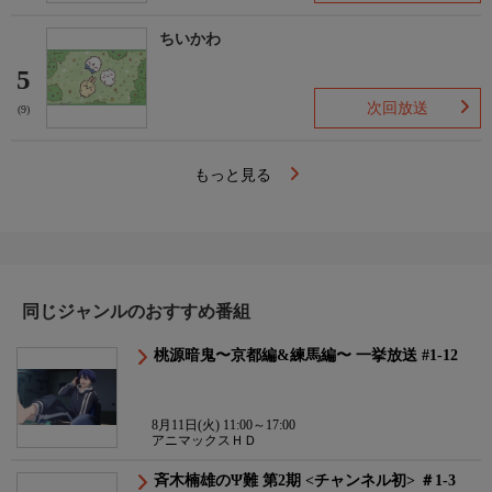
ちいかわ
5
次回放送
(9)
もっと見る
同じジャンルのおすすめ番組
桃源暗鬼〜京都編&練馬編〜 一挙放送 #1-12
8月11日(火) 11:00～17:00
アニマックスＨＤ
斉木楠雄のΨ難 第2期 <チャンネル初> ＃1-3