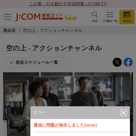
この夏、心を動かす作品特集 | J:COM TV
検索
CS番組一覧
番組表
番組表
空の上 - アクションチャンネル
空の上 - アクションチャンネル
放送スケジュール一覧
エラー
通信に問題が発生しました[error]