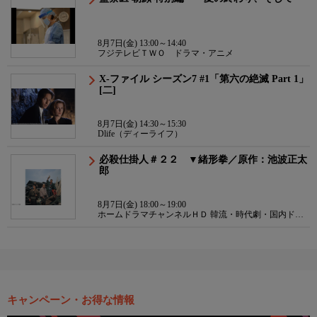
8月7日(金) 13:00～14:40
フジテレビＴＷＯ ドラマ・アニメ
X-ファイル シーズン7 #1「第六の絶滅 Part 1」
[二]
8月7日(金) 14:30～15:30
Dlife（ディーライフ）
必殺仕掛人＃２２ ▼緒形拳／原作：池波正太
郎
8月7日(金) 18:00～19:00
ホームドラマチャンネルＨＤ 韓流・時代劇・国内ドラ
マ
キャンペーン・お得な情報