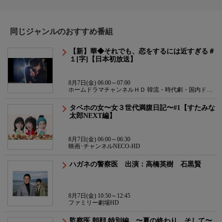
同じジャンルのおすすめ番組
【新】華◆それでも、恋をするには近すぎる＃
１[字]【日本初放送】
8月7日(金) 06:00～07:00
ホームドラマチャンネルＨＤ 韓流・時代劇・国内ドラ
マ
タベホの女〜女３世代満腹日記〜#1【すたみな
太郎NEXT編】
8月7日(金) 06:00～06:30
映画･チャンネルNECO-HD
ハガネの警察医 出演：高橋英樹 石黒賢
8月7日(金) 10:50～12:45
ファミリー劇場HD
監察医 朝顔 特別編 〜夏の終わり、そして〜