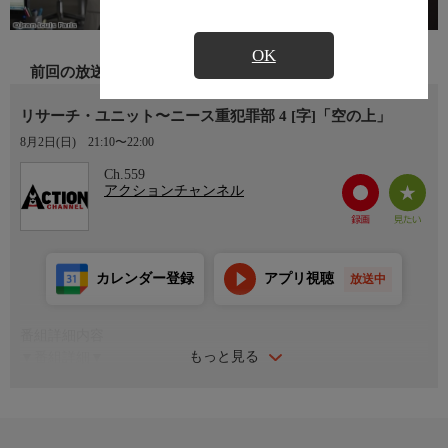
OK
前回の放送
リサーチ・ユニット〜ニース重犯罪部 4 [字]「空の上」
8月2日(日)
21:10〜22:00
Ch.559
アクションチャンネル
カレンダー登録
アプリ視聴
放送中
番組詳細内容
もっと見る
▼番組詳細▼
プライベートジェット機から管制に非常事態発生を告げる連絡が
入る。途切れ途切れの無線からは「ニョル」という謎の言葉。着
陸した機内には男女の遺体があり、操縦士は意識不明、さらにト
イレには若い女性が倒れていた。