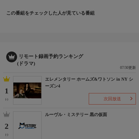
出演：サヴィエ・ドリュック（ベルニエ役）ほか、2017年制作
この番組をチェックした人が見ている番組
リモート録画予約ランキング
(ドラマ)
07/30更新
エレメンタリー ホームズ&ワトソン in NY シ
ーズン4
1
次回放送
(-)
ルーヴル・ミステリー 黒の仮面
2
(-)