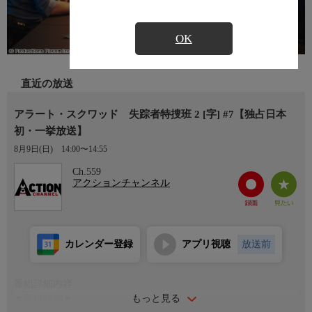
OK
直近の放送
アラート・スクワッド 失踪者特捜班 2 [字] #7【独占日本
初・一挙放送】
8月9日(日)
14:00〜14:55
Ch.559
アクションチャンネル
カレンダー登録
アプリ視聴
放送前
番組詳細内容
もっと見る
▼番組詳細▼