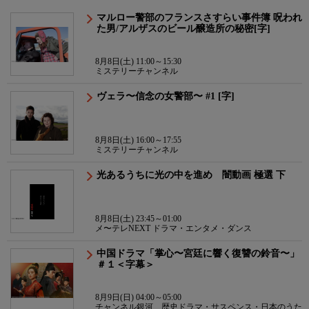
マルロー警部のフランスさすらい事件簿 呪われ
た男/アルザスのビール醸造所の秘密[字]
8月8日(土) 11:00～15:30
ミステリーチャンネル
ヴェラ〜信念の女警部〜 #1 [字]
8月8日(土) 16:00～17:55
ミステリーチャンネル
光あるうちに光の中を進め 闇動画 極選 下
8月8日(土) 23:45～01:00
メ〜テレNEXT ドラマ・エンタメ・ダンス
中国ドラマ「掌心〜宮廷に響く復讐の鈴音〜」
＃１＜字幕＞
8月9日(日) 04:00～05:00
チャンネル銀河 歴史ドラマ・サスペンス・日本のうた