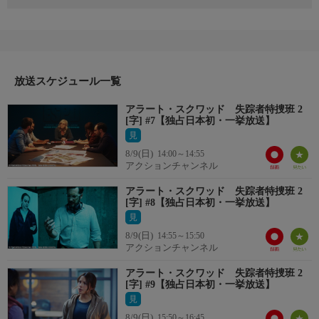
白骨遺体のDNA鑑定により計7人の身元が判明。いずれも虐待や
養子の過去がある失踪した子供で、オレリーとの共通点も浮上。
さらに児童保護局との関わりも見えてきたことで、特捜班はその
関係者が子供の選定に関与していると疑う。そこでルノーとペル
ティエは過去20年分の記録を確認しようと青少年裁判所を訪れる
が、対応した職員のヴィクトリアは、未公表にもかかわららず、
放送スケジュール一覧
サン・ピの事件を“子供の遺体”と認識していた。
アラート・スクワッド 失踪者特捜班 2
[字] #7【独占日本初・一挙放送】
見
8/9(日)
14:00～14:55
アクションチャンネル
アラート・スクワッド 失踪者特捜班 2
[字] #8【独占日本初・一挙放送】
見
8/9(日)
14:55～15:50
アクションチャンネル
アラート・スクワッド 失踪者特捜班 2
[字] #9【独占日本初・一挙放送】
見
8/9(日)
15:50～16:45