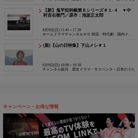
【新】鬼平犯科帳第６シリーズ＃１-４ ▼中
村吉右衛門／原作：池波正太郎
8月9日(日) 11:45～17:26
ホームドラマチャンネルＨＤ 韓流・時代劇・国内ドラ
マ
[新]【山の日特集】下山メシ＃１
8月9日(日) 16:00～16:30
チャンネル銀河 歴史ドラマ・サスペンス・日本のうた
キャンペーン・お得な情報