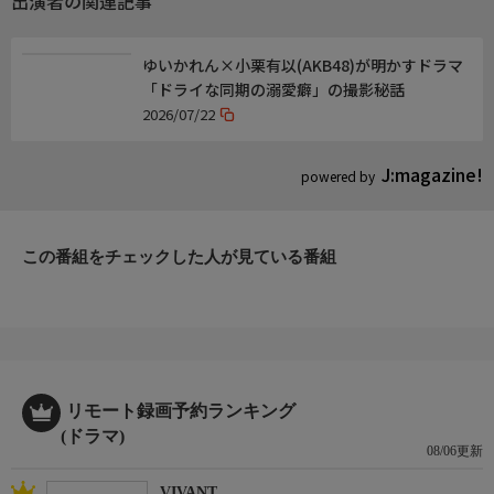
出演者の関連記事
RECORDS)
関連情報
ゆいかれん×小栗有以(AKB48)が明かすドラマ
【公式HP】https://www.bs-tvtokyo.co.jp/ddd/
「ドライな同期の溺愛癖」の撮影秘話
【公式X】https://x.com/dorama_bs7ch @dorama_bs7ch
2026/07/22
【公式Instagram】https://www.instagram.com/dorama_bs7ch
@dorama_bs7ch
J:magazine!
powered by
【ハッシュタグ】#ドライな同期の溺愛癖 #DDD
お知らせ
各話放送終了後から、動画配信サービス「U-NEXT」にて第一話
この番組をチェックした人が見ている番組
から最新話まで見放題配信
◆U-NEXT:https://www.video.unext.jp/
広告付き無料動画配信サービス「ネットもテレ東」「TVer」
「Lemino」では、ＢＳテレ東での放送直後より最新話を1週間無
料配信
リモート録画予約ランキング
◆テレ東HP:https://video.tv-tokyo.co.jp/
(ドラマ)
◆TVer:https://tver.jp/series/srudk7ijag
08/06更新
◆Lemino:https://lemino.docomo.ne.jp/catchup/2-1-113-7
VIVANT