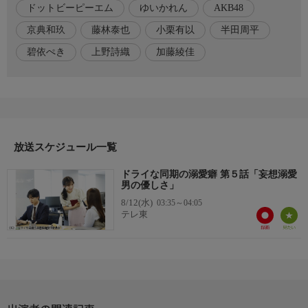
ドットビーピーエム
ゆいかれん
AKB48
分の気持ちを自覚。宮嶋に想いを寄せる後輩の姫宮加奈子(小栗
有以)に対し、あることを告げる決意をする。
京典和玖
藤林泰也
小栗有以
半田周平
碧依ぺき
上野詩織
加藤綾佳
出演者
花澤彩芽…ゆいかれん
宮嶋翠…藤林泰也
姫宮加奈子…小栗有以(AKB48)
橋本拓也…京典和玖
放送スケジュール一覧
温水仁…半田周平
ドライな同期の溺愛癖 第５話「妄想溺愛
原作・脚本・監督
男の優しさ」
【原作】碧依ぺき「ドライな同期の溺愛癖」(wwwave comics)
8/12(水)
03:35～04:05
【脚本】上野詩織
テレ東
【監督】加藤綾佳
音楽
【オープニング主題歌】ドットビーピーエム「ポーカーフェイ
ス」(WONDER VILLAGE)
【エンディングテーマ】HONEYCOMB「Lonely」(HONEYCOMB