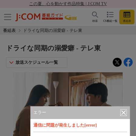
この夏、心を動かす作品特集 | J:COM TV
検索
CS番組一覧
番組表
番組表
ドライな同期の溺愛癖 - テレ東
ドライな同期の溺愛癖 - テレ東
放送スケジュール一覧
エラー
通信に問題が発生しました[error]