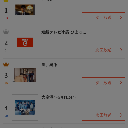
1
次回放送
(1)
連続テレビ小説 ひよっこ
2
次回放送
(-)
風、薫る
3
次回放送
(3)
大空港〜GATE24〜
4
次回放送
(2)