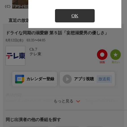
OK
直近の放送
ドライな同期の溺愛癖 第５話「妄想溺愛男の優しさ」
8月12日(水)
03:35〜04:05
Ch.7
テレ東
カレンダー登録
アプリ視聴
放送前
番組内容
もっと見る
匂いで心が読める花澤彩芽(ゆいかれん)は、元カレ(京典和玖)と
いるところに、たまたま鉢合わせた宮嶋翠(藤林泰也)から「これ
からは、仕事以上には関わらないようにする」と告げられ、2人
同じ出演者の他の番組を探す
は距離を置くことになる。しかし、高熱で倒れた彩芽の元に宮嶋
が看病に訪れたことで、彩芽は宮嶋の献身的な優しさに触れ、自