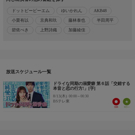
対し正直な想いを伝える。一方姫宮は、休日に宮嶋とデートへ。
ドットビーピーエム
ゆいかれん
AKB48
可愛く着飾ってアピールし、別れ際に意を決して告白する。
小栗有以
京典和玖
藤林泰也
半田周平
出演者
碧依ぺき
上野詩織
加藤綾佳
花澤彩芽…ゆいかれん
宮嶋翠…藤林泰也
姫宮加奈子…小栗有以(AKB48)
橋本拓也…京典和玖
温水仁…半田周平
放送スケジュール一覧
原作・脚本・監督
ドライな同期の溺愛癖 第６話「交錯する
【原作】碧依ぺき「ドライな同期の溺愛癖」(wwwave comics)
本音と恋の行方!」[字]
【脚本】上野詩織
8/13(木)
00:00～00:30
【監督】加藤綾佳
BSテレ東
音楽
【オープニング主題歌】ドットビーピーエム「ポーカーフェイ
ス」(WONDER VILLAGE)
【エンディングテーマ】HONEYCOMB「Lonely」(HONEYCOMB