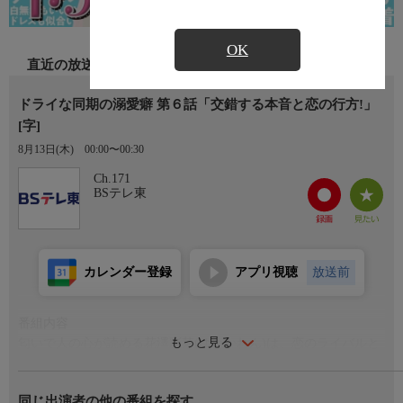
OK
直近の放送
ドライな同期の溺愛癖 第６話「交錯する本音と恋の行方!」
[字]
8月13日(木)
00:00〜00:30
Ch.171
BSテレ東
カレンダー登録
アプリ視聴
放送前
番組内容
もっと見る
匂いで人の心が読める花澤彩芽(ゆいかれん)は、恋のライバルと
なった後輩の姫宮加奈子(小栗有以)と、新商品の企画コンペで勝
負することに。勝負が終わり、元カレの橋本拓也(京典和玖)から
同じ出演者の他の番組を探す
連絡を受けた彩芽は二人きりで出かけ、思い出のカフェで拓也に