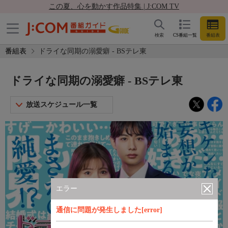
この夏、心を動かす作品特集 | J:COM TV
検索
CS番組一覧
番組表
番組表
ドライな同期の溺愛癖 - BSテレ東
ドライな同期の溺愛癖 - BSテレ東
放送スケジュール一覧
エラー
通信に問題が発生しました[error]