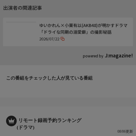
RECORDS)
出演者の関連記事
関連情報
【公式HP】https://www.bs-tvtokyo.co.jp/ddd/
ゆいかれん×小栗有以(AKB48)が明かすドラマ
【公式X】https://x.com/dorama_bs7ch @dorama_bs7ch
「ドライな同期の溺愛癖」の撮影秘話
【公式Instagram】https://www.instagram.com/dorama_bs7ch
2026/07/22
@dorama_bs7ch
【ハッシュタグ】#ドライな同期の溺愛癖 #DDD
J:magazine!
powered by
お知らせ
各話放送終了後から、動画配信サービス「U-NEXT」にて第一話
から最新話まで見放題配信
この番組をチェックした人が見ている番組
◆U-NEXT:https://www.video.unext.jp/
広告付き無料動画配信サービス「ネットもテレ東」「TVer」
「Lemino」では、ＢＳテレ東での放送直後より最新話を1週間無
料配信
◆テレ東HP:https://video.tv-tokyo.co.jp/
リモート録画予約ランキング
◆TVer:https://tver.jp/series/srudk7ijag
(ドラマ)
◆Lemino:https://lemino.docomo.ne.jp/catchup/2-1-113-7
08/06更新