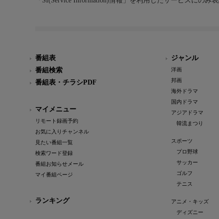
「SI(Service Information)情報」を利用したサービ
番組表
ジャンル
番組検索
洋画
邦画
番組表・チラシPDF
海外ドラマ
国内ドラマ
マイメニュー
アジアドラマ
リモート録画予約
韓流まつり
お気に入りチャンネル
スポーツ
見たい番組一覧
プロ野球
検索ワード登録
サッカー
番組お知らせメール
ゴルフ
マイ番組ページ
テニス
ランキング
アニメ・キッズ
ディズニー