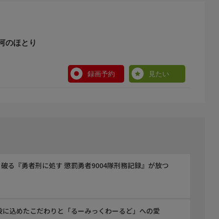
河のほとり
録画予約
見たい
ンター附属アナトリア考古学研究所)
破る『勇者刑に処す 懲罰勇者9004隊刑務記録』が放つ
役に込めたこだわりと「るーみっくわーるど」への愛