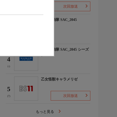
次回放送
(10)
攻殻機動隊 SAC_2045
3
(-)
攻殻機動隊 SAC_2045 シーズ
ン2
4
(-)
乙女怪獣キャラメリゼ
5
次回放送
(7)
もっと見る