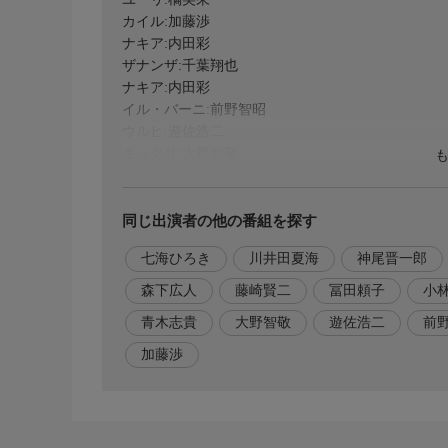
カイル:加藤渉
ナキア:内田彩
ザナンザ:千葉翔也
ナキア:内田彩
イル・バーニ:前野智昭
ウルヒ:遊佐浩二
キックリ:大野智敬
ハディ:青木志貴
リュイ:川井田夏海
シャラ:松岡美里
同じ出演者の他の番組を探す
カッシュ:石谷春貴
七海ひろき
川井田夏海
神尾晋一郎
ルサファ:榎木淳弥
ミッタンナムワ:神尾晋一郎
森下広人
藤崎賢二
冨田頼子
小
マッティワザ:鳥海浩輔
青木志貴
大野智敬
遊佐浩二
前
氷室/ナレーション:七海ひろき
加藤渉
制作
原作:篠原千絵「天は赤い河のほとり」(小学館)
監督:小林浩輔
シリーズ構成:冨田頼子