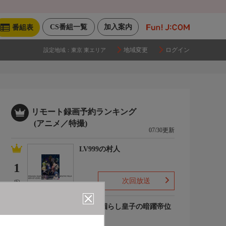
CS番組一覧
加入案内
番組表
地域変更
ログイン
設定地域：
東京 東エリア
リモート録画予約ランキング
(アニメ／特撮)
07/30更新
LV999の村人
1
次回放送
(6)
最強出涸らし皇子の暗躍帝位
争い
2