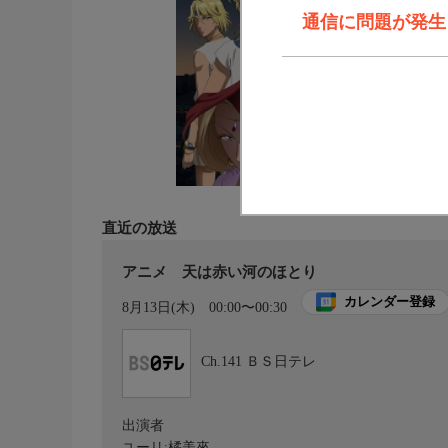
通信に問題が発生しま
直近の放送
アニメ 天は赤い河のほとり
カレンダー登録
8月13日(木)
00:00〜00:30
Ch.141
ＢＳ日テレ
出演者
ユーリ:橘美來