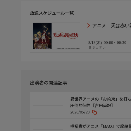
キャラクターデザイン:藤崎賢二
美術監督:猿谷勝己
放送スケジュール一覧
色彩設計:ツジサチコ
撮影監督:神木正士
アニメ 天は赤い
編集:上野義博
音響監督:森下広人
音楽:平野義久
8/13(木)
00:00～00:30
ＢＳ日テレ
音響制作:チームカワドン
歴史考証:松村公仁 吉田大輔((公財)中近東文化セ
アニメーション制作:タツノコプロ
ホームページ
出演者の関連記事
https://www.bs4.jp/sorahaakaikawanohotori
異世界アニメの「お約束」を打ち
圧倒的個性【吉田尚記】
2026/05/29
梶裕貴がアニメ『MAO』で摩緒