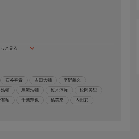
もっと見る
石谷春貴
吉田大輔
平野義久
林浩輔
鳥海浩輔
榎木淳弥
松岡美里
野智昭
千葉翔也
橘美來
内田彩