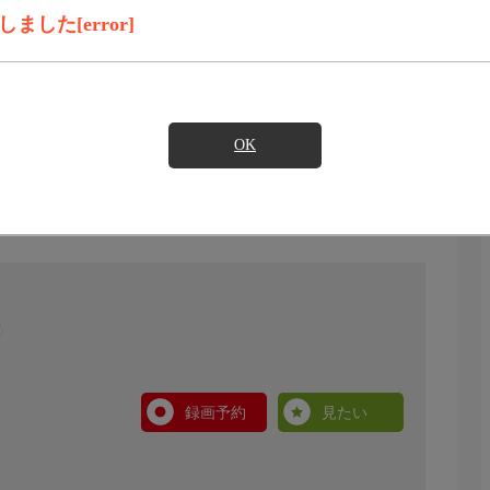
した[error]
OK
録画予約
見たい