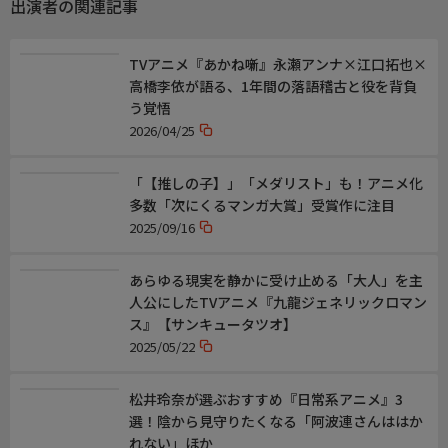
出演者の関連記事
【シャウラ】ファイルーズあい
【レイド・アストレア】杉田智和
TVアニメ『あかね噺』永瀬アンナ×江口拓也×
【ライ・バテンカイトス／ロイ・アルファルド
高橋李依が語る、1年間の落語稽古と役を背負
】河西健吾
う覚悟
【ルイ・アルネブ】小原好美
2026/04/25
「【推しの子】」「メダリスト」も！アニメ化
多数「次にくるマンガ大賞」受賞作に注目
2025/09/16
あらゆる現実を静かに受け止める「大人」を主
人公にしたTVアニメ『九龍ジェネリックロマン
ス』【サンキュータツオ】
2025/05/22
松井玲奈が選ぶおすすめ『日常系アニメ』3
選！陰から見守りたくなる「阿波連さんははか
れない」ほか