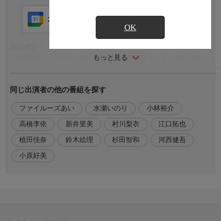
カレンダー登録
アプリ視聴
放送中
OK
あらすじ◇
もっと見る
記憶喪失後、二度の『死に戻り』を経験したスバルは殺人鬼から
逃れるため、誰一人として信用ならない監視塔からの脱出を目指
す。しかし砂漠で巨大な砂蚯蚓に襲われ、砂に呑まれて地下へと
同じ出演者の他の番組を探す
迷い込んでしまった。精神的に追い詰められながら地下通路を進
むも、何故か監視塔からは逃れられない。目的を変え、凶気を携
ファイルーズあい
水瀬いのり
小林裕介
えて四層へと登ったスバルは、見るに堪えない光景を目撃する。
高橋李依
新井里美
村川梨衣
江口拓也
出演者
植田佳奈
鈴木絵理
杉田智和
河西健吾
【ナツキ・スバル】小林裕介
【エミリア】高橋李依
小原好美
【ベアトリス】新井里美
【ラム】村川梨衣
【レム】水瀬いのり
【ユリウス・ユークリウス】江口拓也
【アナスタシア・ホーシン】植田佳奈
【メィリィ・ポートルート】鈴木絵理