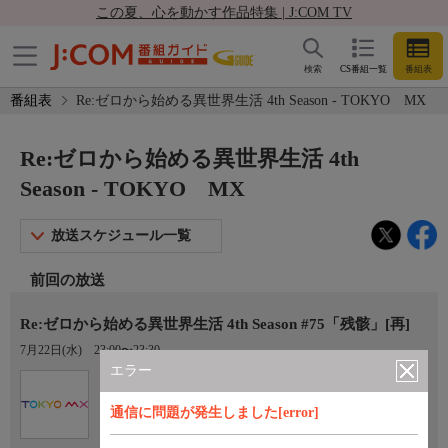
この夏、心を動かす作品特集 | J:COM TV
検索
CS番組一覧
番組表
番組表
Re:ゼロから始める異世界生活 4th Season - TOKYO MX
Re:ゼロから始める異世界生活 4th
Season - TOKYO MX
放送スケジュール一覧
前回の放送
Re:ゼロから始める異世界生活 4th Season #75「残骸」[再]
7月22日(水)
23:00〜23:30
エラー
Ch.9
TOKYO MX
通信に問題が発生しました[error]