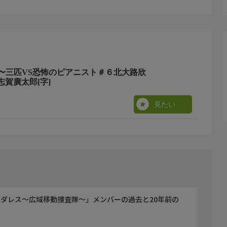
〜三匹VS恐怖のピアニスト＃６北大路欣
賀廣太郎[字]
見たい
ダレス〜広域移動捜査隊〜」メンバーの過去と20年前の