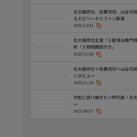
◆音楽情報
北大路欣也、佐藤流司、山谷花
【主題歌】和田アキ子「晴レルヤ」
るエピソードにファン歓喜
(テイチクエンタテインメント・ユニオンレコード)
2025/12/31
映像について
北大路欣也主演「三屋清左衛門
この番組は、ＢＳテレ東（２Ｋ）放送番組を４Ｋに
析「人物相関図付き」
2025/11/20
北大路欣也×佐藤流司×山谷花純
ンタビュー
2025/11/20
令和に受け継ぎたい時代劇！北大
ー
2025/06/17