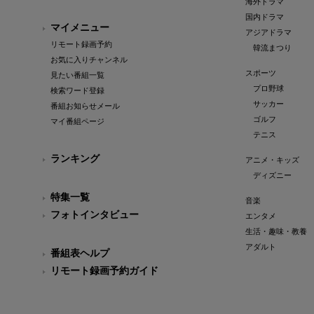
海外ドラマ
国内ドラマ
マイメニュー
アジアドラマ
リモート録画予約
韓流まつり
お気に入りチャンネル
スポーツ
見たい番組一覧
プロ野球
検索ワード登録
サッカー
番組お知らせメール
ゴルフ
マイ番組ページ
テニス
ランキング
アニメ・キッズ
ディズニー
特集一覧
音楽
フォトインタビュー
エンタメ
生活・趣味・教養
アダルト
番組表ヘルプ
リモート録画予約ガイド