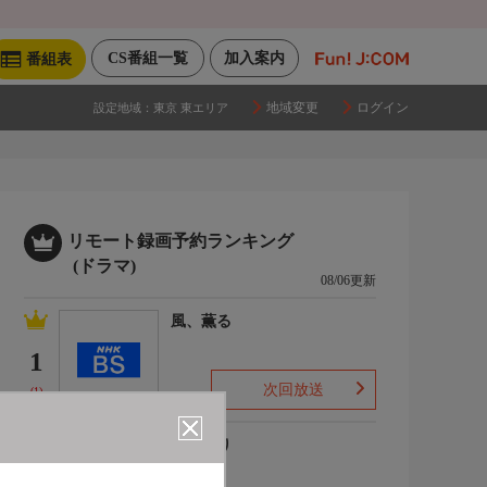
CS番組一覧
加入案内
番組表
地域変更
ログイン
設定地域：
東京 東エリア
リモート録画予約ランキング
(ドラマ)
08/06更新
風、薫る
1
次回放送
(1)
ひまわり
2