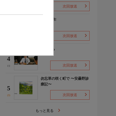
次回放送
(2)
豊臣兄弟!
3
次回放送
(8)
笹まくら
4
次回放送
(-)
勿忘草の咲く町で 〜安曇野診
療記〜
5
次回放送
(3)
もっと見る