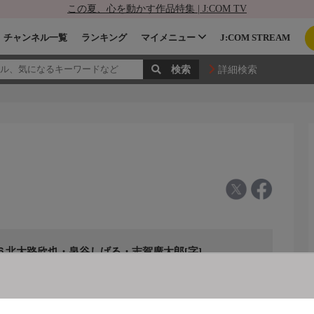
この夏、心を動かす作品特集 | J:COM TV
チャンネル一覧
ランキング
マイメニュー
J:COM STREAM
詳細検索
６北大路欣也・泉谷しげる・志賀廣太郎[字]