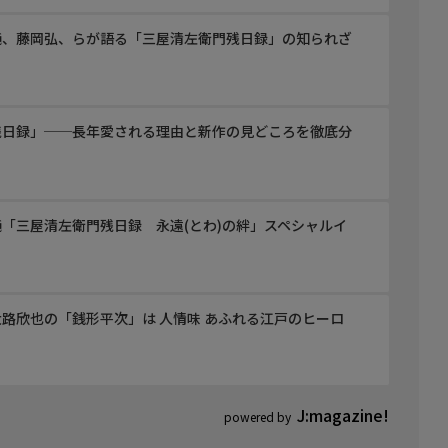
純、藤岡弘、らが語る「三屋清左衛門残日録」の知られざ
残日録」──長年愛される理由と新作の見どころを徹底分
アップコンバートして放送しています。
「三屋清左衛門残日録 永遠(とわ)の絆」スペシャルイ
路欣也の「銭形平次」は 人情味 あふれる江戸のヒーロ
J:magazine!
powered by