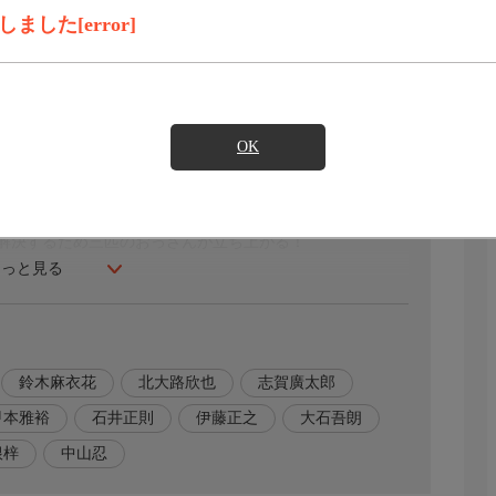
見たい
した[error]
市民オーケストラが、有名なピアニストの黒田寛子（中山
なった。しかし、その黒田は他の団員たちと何度も衝突し
そんな時、指揮者の野尻（石井正則）宛に、黒田を出演さ
OK
解決するため三匹のおっさんが立ち上がる！
もっと見る
鈴木麻衣花
北大路欣也
志賀廣太郎
甲本雅裕
石井正則
伊藤正之
大石吾朗
根梓
中山忍