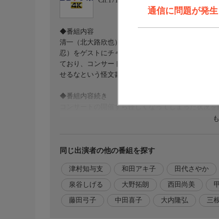
Ch.171
BSテレ東 4K
通信に問題が発生しま
◆番組内容
清一（北大路欣也）たち三匹のおっさんの町では、
忍）をゲストにチャリティコンサートを行うことに
ており、コンサートの成功を誰もが危ぶんでいた。
せるなという怪文書が届く。
◆番組内容続き
コンサートの開催すら怪しくなってしまった状況を
◆出演者
清田清一…北大路欣也
立花重雄…泉谷しげる
同じ出演者の他の番組を探す
有村則夫…志賀廣太郎
津村知与支
和田アキ子
田代さやか
清田祐希…大野拓朗
有村早苗…三根梓
泉谷しげる
大野拓朗
西田尚美
清田貴子…西田尚美
藤田弓子
中田喜子
大内隆弘
三
清田健児…甲本雅裕