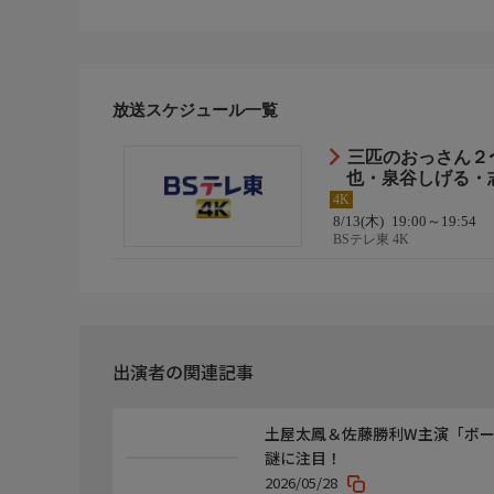
立花康生…津村知与支
立花理恵子…鈴木麻衣花
◆出演者続き
放送スケジュール一覧
黒田寛子…中山忍
後藤…伊藤正之
三匹のおっさん２
野尻…石井正則
也・泉谷しげる・志
椛島…大石吾朗
4K
田坂…田代さやか
8/13(木)
19:00～19:54
BSテレ東 4K
立花登美子…藤田弓子
清田芳江…中田喜子
出演者の関連記事
◆原作脚本監督
【原作】有川浩
【脚本】赤澤ムック、清水しおり
土屋太鳳＆佐藤勝利W主演「ボー
【監督】大内隆弘
謎に注目！
2026/05/28