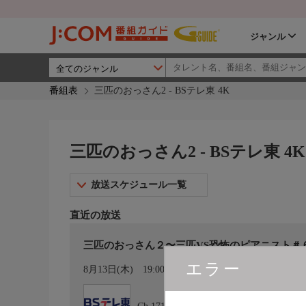
ジャンル
番組表
三匹のおっさん2 - BSテレ東 4K
三匹のおっさん2 - BSテレ東 4K
放送スケジュール一覧
直近の放送
三匹のおっさん２〜三匹VS恐怖のピアニスト＃
エラー
カレンダー登録
8月13日(木)
19:00〜19:54