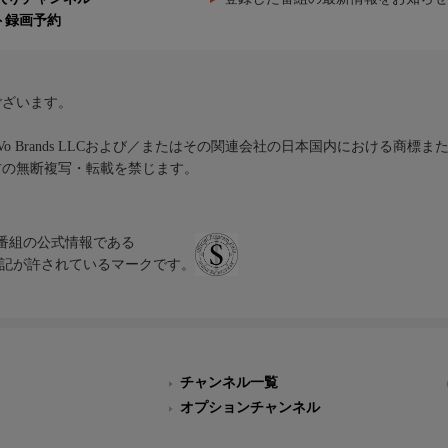
ト録画予約
ございます。
iVo Brands LLCおよび／またはその関連会社の日本国内における商標
材の無断複写・転載を禁じます。
、テレビ番組の公式情報である
スにのみ表記が許されているマークです。
チャンネル一覧
オプションチャンネル