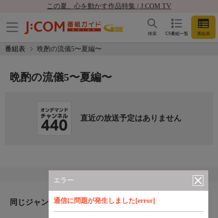
この夏、心を動かす作品特集 | J:COM TV
検索
CS番組一覧
番組表
番組表
晩酌の流儀5〜夏編〜
晩酌の流儀5〜夏編〜
直近の放送予定はありません
エラー
通信に問題が発生しました[error]
同じジャンルのおすすめ番組