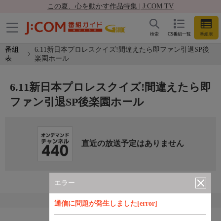
この夏、心を動かす作品特集 | J:COM TV
検索
CS番組一覧
番組表
番組
6.11新日本プロレスクイズ!間違えたら即ファン引退SP後
表
楽園ホール
6.11新日本プロレスクイズ!間違えたら即
ファン引退SP後楽園ホール
直近の放送予定はありません
エラー
通信に問題が発生しました[error]