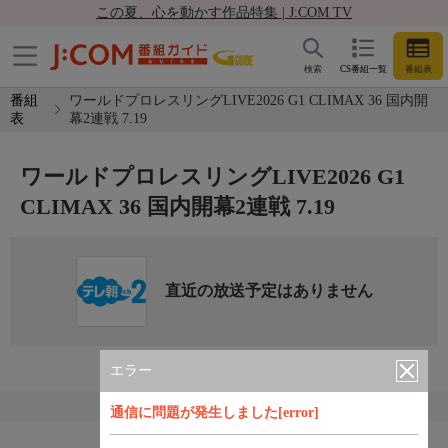
この夏、心を動かす作品特集 | J:COM TV
検索
CS番組一覧
番組表
番組
ワールドプロレスリングLIVE2026 G1 CLIMAX 36 国内開
表
幕2連戦 7.19
ワールドプロレスリングLIVE2026 G1
CLIMAX 36 国内開幕2連戦 7.19
直近の放送予定はありません
エラー
通信に問題が発生しました[error]