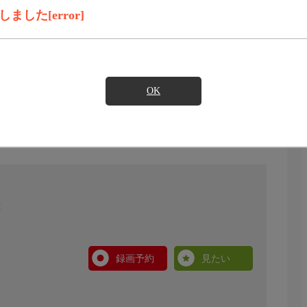
した[error]
OK
録画予約
見たい