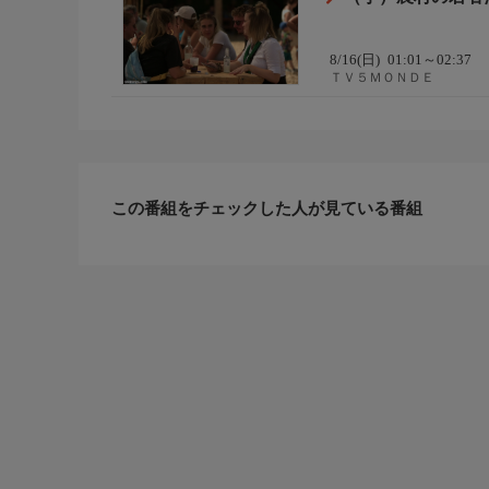
8/16(日)
01:01～02:37
ＴＶ５ＭＯＮＤＥ
この番組をチェックした人が見ている番組