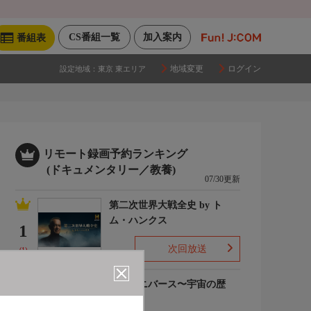
CS番組一覧
加入案内
番組表
地域変更
ログイン
設定地域：
東京 東エリア
リモート録画予約ランキング
(ドキュメンタリー／教養)
07/30更新
第二次世界大戦全史 by ト
ム・ハンクス
1
次回放送
(1)
ザ・ユニバース〜宇宙の歴
史〜S6
2