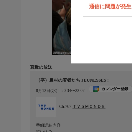
通信に問題が発生しま
直近の放送
（字）農村の若者たち JEUNESSES !
カレンダー登録
8月12日(水)
20:34〜22:07
Ch.767
ＴＶ５ＭＯＮＤＥ
番組詳細内容
追い込み