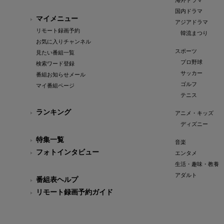
海外ドラマ
国内ドラマ
マイメニュー
アジアドラマ
リモート録画予約
韓流まつり
お気に入りチャンネル
スポーツ
見たい番組一覧
プロ野球
検索ワード登録
サッカー
番組お知らせメール
ゴルフ
マイ番組ページ
テニス
ランキング
アニメ・キッズ
ディズニー
特集一覧
音楽
フォトインタビュー
エンタメ
生活・趣味・教養
アダルト
番組表ヘルプ
リモート録画予約ガイド