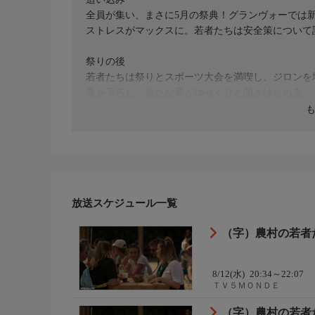
全員が集い、まさに5月の祭典！グランヴォーでは
ストレスがマックスに。若者たちは安全策について
祭りの後
若者たちは祭りとスポーツ大会を満喫し、ジロンを
幕を下ろし、新たな章がゆっくりと開きはじめる。
監督：セリーヌ・ペルネ、ダニエル・ウィス
制作国：スイス（2023年）
放送スケジュール一覧
（字）農村の若者たち 
8/12(水)
20:34～22:07
ＴＶ５ＭＯＮＤＥ
（字）農村の若者たち 