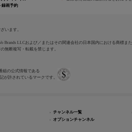
ト録画予約
ございます。
iVo Brands LLCおよび／またはその関連会社の日本国内における商標
材の無断複写・転載を禁じます。
、テレビ番組の公式情報である
スにのみ表記が許されているマークです。
チャンネル一覧
オプションチャンネル