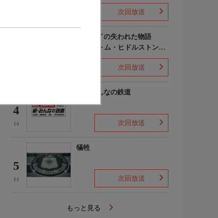
次回放送
(-)
ポンペイの失われた物語
WITH トム・ヒドルストン
3
声:平川大輔
次回放送
(-)
新・みんなの鉄道
4
次回放送
(-)
犠牲
5
次回放送
(-)
もっと見る