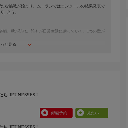
新たな挑戦が始まり、ムーランではコンクールの結果発表で
話し合う。
堪能。秋が訪れ、誰もが日常生活に戻っていく。1つの章が
もっと見る
JEUNESSES !
録画予約
見たい
JEUNESSES !