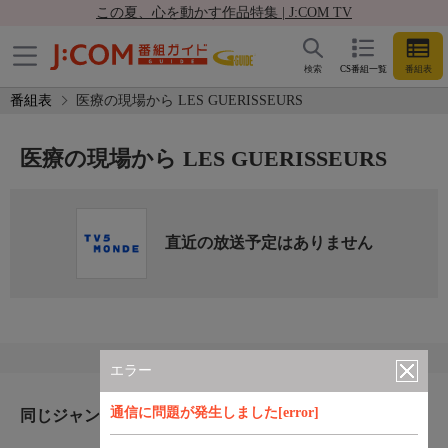
この夏、心を動かす作品特集 | J:COM TV
検索
CS番組一覧
番組表
番組表
医療の現場から LES GUERISSEURS
医療の現場から LES GUERISSEURS
直近の放送予定はありません
エラー
通信に問題が発生しました[error]
同じジャンルのおすすめ番組