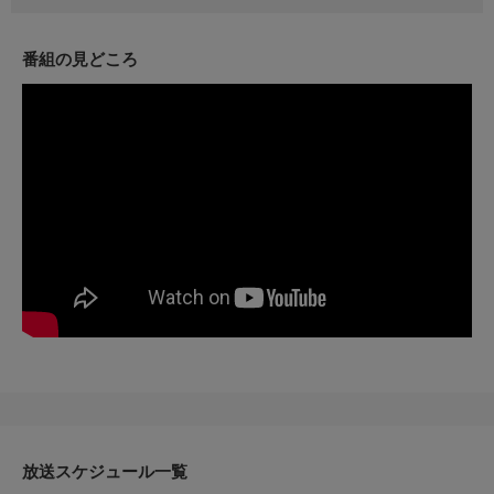
アルマンから学生たちに悪い知らせが。ガブリエルはチームに希
望を取り戻させようとするのだが。波乱を乗り越え、アンダーソ
ンは遂にステラにアリバイを明かす。
番組の見どころ
犯罪と評判
アンダーソンの発言により、イノセンス・プロジェクトは身動き
が取れなくなっていた。ガブリエルは打開策を提示するが、それ
は彼女のキャリアを断つリスクが。ステラは新たな手がかりを探
し始める。
監督：シモーヌ・ルデュック
脚本：マチュー・フルニエ
出演：エミ・シコワン、ギィ・ナドン、ソフィー・ロラン、ブノ
ワ・ブリエール、オードレイ・ロジェ、ほか
ジャンル：サスペンス
放送スケジュール一覧