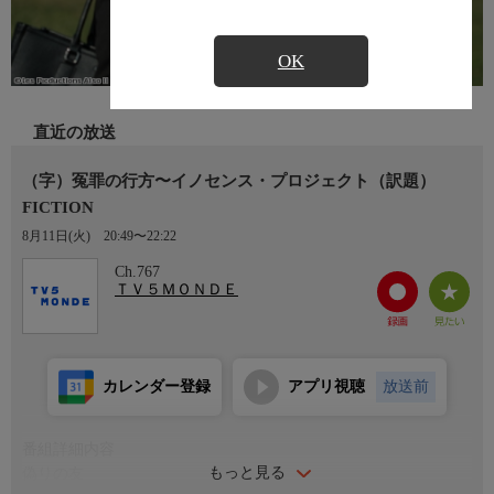
OK
直近の放送
（字）冤罪の行方〜イノセンス・プロジェクト（訳題）
FICTION
8月11日(火)
20:49〜22:22
Ch.767
ＴＶ５ＭＯＮＤＥ
カレンダー登録
アプリ視聴
放送前
番組詳細内容
もっと見る
偽りの友