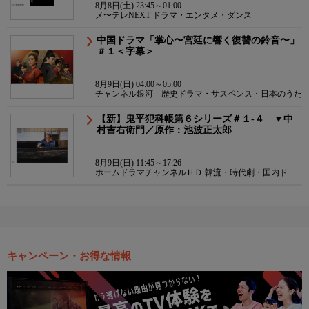
8月8日(土) 23:45～01:00
メ〜テレNEXT ドラマ・エンタメ・ダンス
中国ドラマ「掌心〜宮廷に響く復讐の鈴音〜」
＃１＜字幕＞
8月9日(日) 04:00～05:00
チャンネル銀河 歴史ドラマ・サスペンス・日本のうた
【新】鬼平犯科帳第６シリーズ＃１-４ ▼中
村吉右衛門／原作：池波正太郎
8月9日(日) 11:45～17:26
ホームドラマチャンネルＨＤ 韓流・時代劇・国内ドラ
マ
キャンペーン・お得な情報