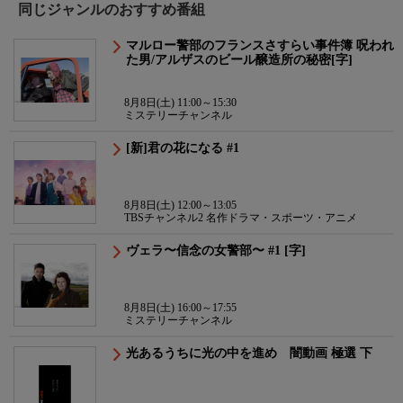
同じジャンルのおすすめ番組
マルロー警部のフランスさすらい事件簿 呪われ
た男/アルザスのビール醸造所の秘密[字]
8月8日(土) 11:00～15:30
ミステリーチャンネル
[新]君の花になる #1
8月8日(土) 12:00～13:05
TBSチャンネル2 名作ドラマ・スポーツ・アニメ
ヴェラ〜信念の女警部〜 #1 [字]
8月8日(土) 16:00～17:55
ミステリーチャンネル
光あるうちに光の中を進め 闇動画 極選 下